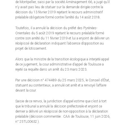
de Montpellier, saisi par la société Aménagement 66, a jugé qu’il
n’y avait pas lieu de statuer sur la demande dirigée contre la
décision du 13 février 2019 rejetant le recours administratif
préalable obligatoire formé contre l’arrêté du 14 août 2018.
Toutefois, il a annulé la décision du préfet des Pyrénées-
Orientales du 5 août 2019 rejetant le recours préalable formé
contre son arrêté du 11 février 2019 et lui a enjoint de délivrer un
récépissé de déclaration indiquant l’absence d’opposition au
projet de lotissement.
Alors que la ministre de la transition écologique a interjeté appel
de ce jugement, la cour administrative d’appel de Toulouse a
rejeté sa requête dans un arrêt du 23 mars 2023.
Par une décision n° 474489 du 25 mars 2025, le Conseil d’État,
statuant au contentieux, a annulé cet arrêt et a renvoyé l’affaire
devant la cour.
Saisie de ce renvoi, la juridiction d’appel estime que c’est à tort
que le tribunal a annulé la décision préfectorale et enjoint ce
dernier a délivré un récépissé de non-opposition à la déclaration
préalable (décision commentée : CAA de Toulouse, 11 juin 2026,
n° 25TL00632 ).