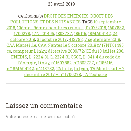
23 avril 2019
DROIT DES ÉNERGIES
DROIT DES
CATÉGORIE(S)
,
POLLUTIONS ET DES NUISANCES
TAGS
10 septembre
2018
,
10ème - 9ème chambres réunies
,
11/07/2018
,
1607882
,
1700278
,
17NT01495
,
1803737
,
186116
,
18MA04142
,
24
octobre 2018
,
31 octobre 2017
,
413782
,
7 septembre 2018
,
CAA Marseille
,
CAA Nantes le 5 octobre 2018 n°17NT01495
,
ce
,
compteur Linky
,
directive 2009/72/CE du 13 juillet 200
,
ENEDIS
,
L. 2224-31
,
L. 2224-31 CGCT
,
L. 341-4 du code de
l’énergie
,
linky
,
n°1607882
,
n°1803737
,
n°186116
,
n°18MA04142
,
n°413782
,
TA Lille
,
ta lyon
,
TA Montreuil – 7
décembre 2017 – n° 1700278
,
TA Toulouse
Laissez un commentaire
Votre adresse mail ne sera pas publiée