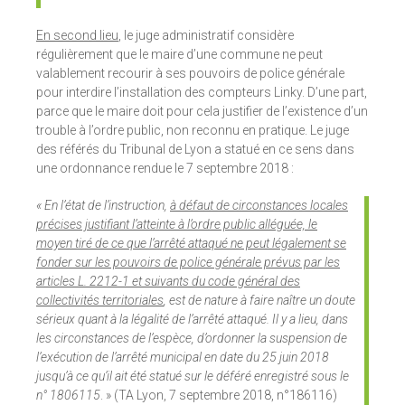
En second lieu
, le juge administratif considère
régulièrement que le maire d’une commune ne peut
valablement recourir à ses pouvoirs de police générale
pour interdire l’installation des compteurs Linky. D’une part,
parce que le maire doit pour cela justifier de l’existence d’un
trouble à l’ordre public, non reconnu en pratique. Le juge
des référés du Tribunal de Lyon a statué en ce sens dans
une ordonnance rendue le 7 septembre 2018 :
« En l’état de l’instruction,
à défaut de circonstances locales
précises justifiant l’atteinte à l’ordre public alléguée, le
moyen tiré de ce que l’arrêté attaqué ne peut légalement se
fonder sur les pouvoirs de police générale prévus par les
articles L. 2212-1 et suivants du code général des
collectivités territoriales
, est de nature à faire naître un doute
sérieux quant à la légalité de l’arrêté attaqué. Il y a lieu, dans
les circonstances de l’espèce, d’ordonner la suspension de
l’exécution de l’arrêté municipal en date du 25 juin 2018
jusqu’à ce qu’il ait été statué sur le déféré enregistré sous le
n° 1806115
. » (TA Lyon, 7 septembre 2018, n°186116)