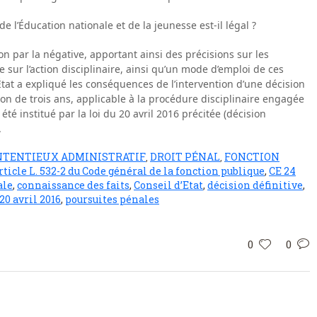
de l’Éducation nationale et de la jeunesse est-il légal ?
on par la négative, apportant ainsi des précisions sur les
ur l’action disciplinaire, ainsi qu’un mode d’emploi de ces
tat a expliqué les conséquences de l’intervention d’une décision
tion de trois ans, applicable à la procédure disciplinaire engagée
 été institué par la loi du 20 avril 2016 précitée (décision
.
NTENTIEUX ADMINISTRATIF
DROIT PÉNAL
FONCTION
,
,
rticle L. 532-2 du Code général de la fonction publique
,
CE 24
ale
,
connaissance des faits
,
Conseil d’Etat
,
décision définitive
,
 20 avril 2016
,
poursuites pénales
0
0