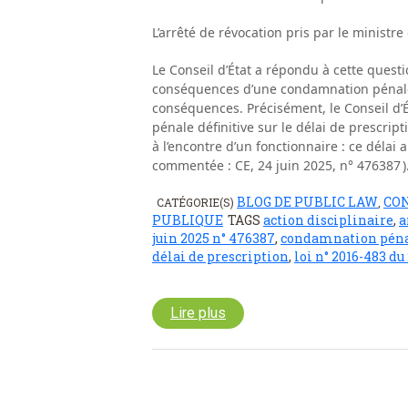
L’arrêté de révocation pris par le ministre 
Le Conseil d’État a répondu à cette questi
conséquences d’une condamnation pénale s
conséquences. Précisément, le Conseil d’É
pénale définitive sur le délai de prescrip
à l’encontre d’un fonctionnaire : ce délai a
commentée : CE, 24 juin 2025, n° 476387 )
BLOG DE PUBLIC LAW
CO
CATÉGORIE(S)
,
PUBLIQUE
TAGS
action disciplinaire
,
a
juin 2025 n° 476387
,
condamnation pén
délai de prescription
,
loi n° 2016-483 du
Lire plus