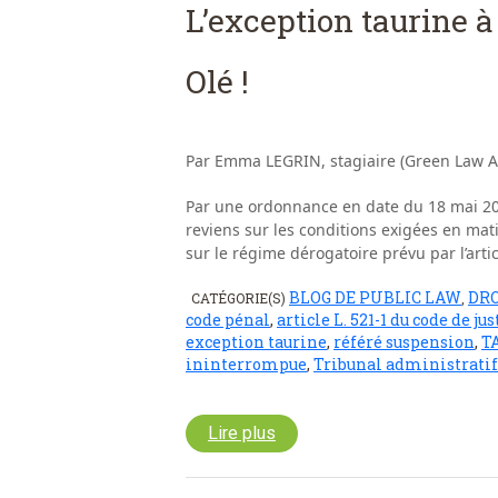
L’exception taurine à
Olé !
Par Emma LEGRIN, stagiaire (Green Law A
Par une ordonnance en date du 18 mai 202
reviens sur les conditions exigées en mati
sur le régime dérogatoire prévu par l’art
BLOG DE PUBLIC LAW
DRO
CATÉGORIE(S)
,
code pénal
,
article L. 521-1 du code de j
exception taurine
,
référé suspension
,
TA
ininterrompue
,
Tribunal administratif
Lire plus