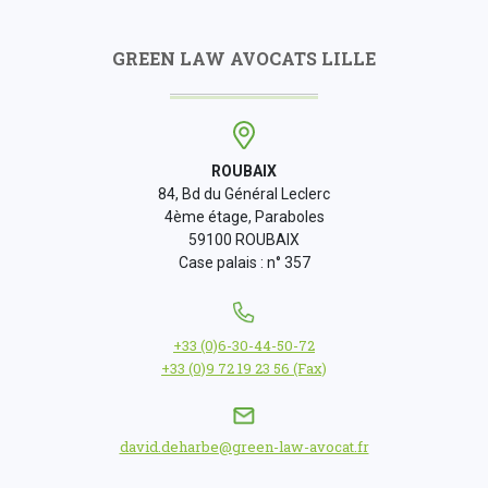
GREEN LAW AVOCATS LILLE
ROUBAIX
84, Bd du Général Leclerc
4ème étage, Paraboles
59100 ROUBAIX
Case palais : n° 357
+33 (0)6-30-44-50-72
+33 (0)9 72 19 23 56 (Fax)
david.deharbe@green-law-avocat.fr