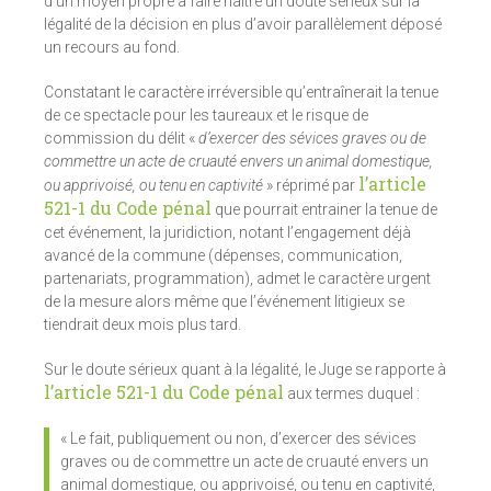
d’un moyen propre à faire naître un doute sérieux sur la
légalité de la décision en plus d’avoir parallèlement déposé
un recours au fond.
Constatant le caractère irréversible qu’entraînerait la tenue
de ce spectacle pour les taureaux et le risque de
commission du délit «
d’exercer des sévices graves ou de
commettre un acte de cruauté envers un animal domestique,
l’article
ou apprivoisé, ou tenu en captivité
» réprimé par
521-1 du Code pénal
que pourrait entrainer la tenue de
cet événement, la juridiction, notant l’engagement déjà
avancé de la commune (dépenses, communication,
partenariats, programmation), admet le caractère urgent
de la mesure alors même que l’événement litigieux se
tiendrait deux mois plus tard.
Sur le doute sérieux quant à la légalité, le Juge se rapporte à
l’article 521-1 du Code pénal
aux termes duquel :
« Le fait, publiquement ou non, d’exercer des sévices
graves ou de commettre un acte de cruauté envers un
animal domestique, ou apprivoisé, ou tenu en captivité,