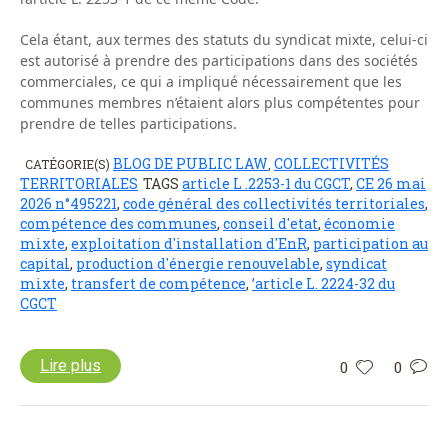
Cela étant, aux termes des statuts du syndicat mixte, celui-ci
est autorisé à prendre des participations dans des sociétés
commerciales, ce qui a impliqué nécessairement que les
communes membres n’étaient alors plus compétentes pour
prendre de telles participations.
BLOG DE PUBLIC LAW
COLLECTIVITÉS
CATÉGORIE(S)
,
TERRITORIALES
TAGS
article L .2253-1 du CGCT
,
CE 26 mai
2026 n°495221
,
code général des collectivités territoriales
,
compétence des communes
,
conseil d'etat
,
économie
mixte
,
exploitation d'installation d'EnR
,
participation au
capital
,
production d'énergie renouvelable
,
syndicat
mixte
,
transfert de compétence
,
’article L. 2224-32 du
CGCT
Lire plus
0
0