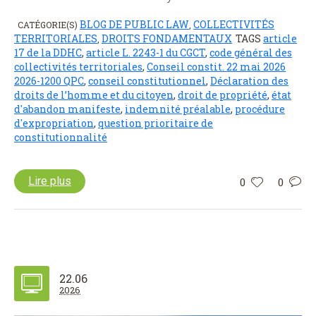
BLOG DE PUBLIC LAW
COLLECTIVITÉS
CATÉGORIE(S)
,
TERRITORIALES
DROITS FONDAMENTAUX
TAGS
article
,
17 de la DDHC
,
article L. 2243-1 du CGCT
,
code général des
collectivités territoriales
,
Conseil constit. 22 mai 2026
2026-1200 QPC
,
conseil constitutionnel
,
Déclaration des
droits de l’homme et du citoyen
,
droit de propriété
,
état
d'abandon manifeste
,
indemnité préalable
,
procédure
d'expropriation
,
question prioritaire de
constitutionnalité
Lire plus
0
0
22.06
2026