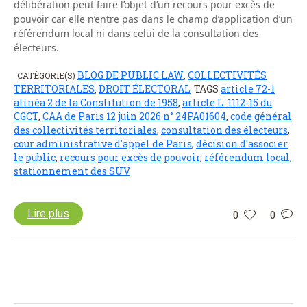
délibération peut faire l’objet d’un recours pour excès de
pouvoir car elle n’entre pas dans le champ d’application d’un
référendum local ni dans celui de la consultation des
électeurs.
BLOG DE PUBLIC LAW
COLLECTIVITÉS
CATÉGORIE(S)
,
TERRITORIALES
DROIT ÉLECTORAL
TAGS
article 72-1
,
alinéa 2 de la Constitution de 1958
,
article L. 1112-15 du
CGCT
,
CAA de Paris 12 juin 2026 n° 24PA01604
,
code général
des collectivités territoriales
,
consultation des électeurs
,
cour administrative d'appel de Paris
,
décision d'associer
le public
,
recours pour excès de pouvoir
,
référendum local
,
stationnement des SUV
Lire plus
0
0