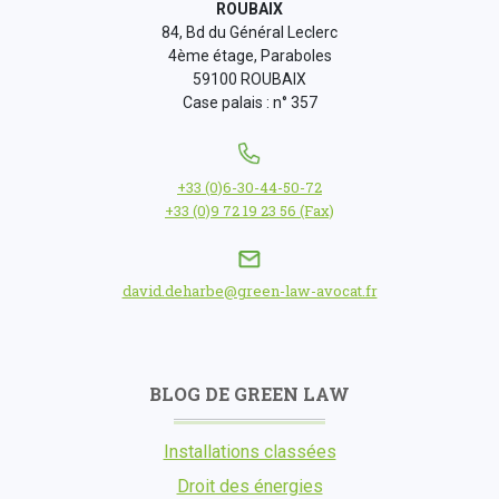
ROUBAIX
84, Bd du Général Leclerc
4ème étage, Paraboles
59100 ROUBAIX
Case palais : n° 357
+33 (0)6-30-44-50-72
+33 (0)9 72 19 23 56 (Fax)
david.deharbe@green-law-avocat.fr
BLOG DE GREEN LAW
Installations classées
Droit des énergies