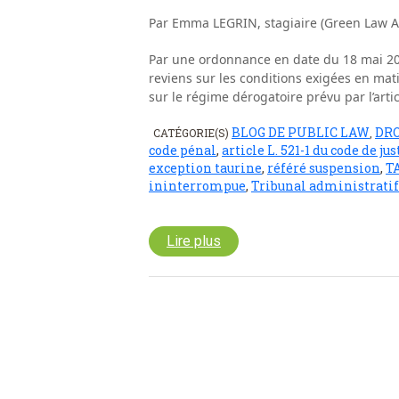
Par Emma LEGRIN, stagiaire (Green Law A
Par une ordonnance en date du 18 mai 202
reviens sur les conditions exigées en mati
sur le régime dérogatoire prévu par l’art
BLOG DE PUBLIC LAW
DRO
CATÉGORIE(S)
,
code pénal
,
article L. 521-1 du code de j
exception taurine
,
référé suspension
,
TA
ininterrompue
,
Tribunal administratif
Lire plus