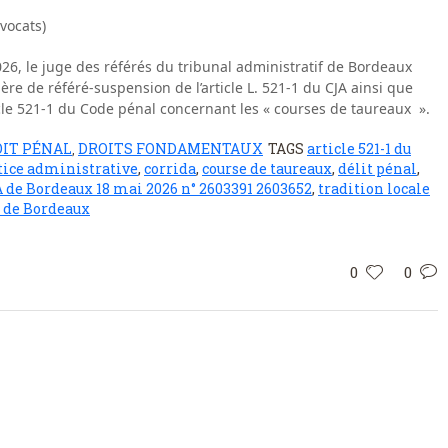
vocats)
6, le juge des référés du tribunal administratif de Bordeaux
ère de référé-suspension de l’article L. 521-1 du CJA ainsi que
icle 521-1 du Code pénal concernant les « courses de taureaux ».
IT PÉNAL
DROITS FONDAMENTAUX
TAGS
article 521-1 du
,
ustice administrative
,
corrida
,
course de taureaux
,
délit pénal
,
 de Bordeaux 18 mai 2026 n° 2603391 2603652
,
tradition locale
 de Bordeaux
0
0