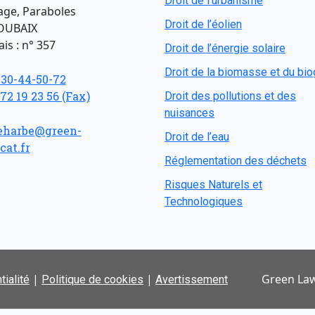
Droit de l'urbanisme
age, Paraboles
Droit de l’éolien
OUBAIX
is : n° 357
Droit de l’énergie solaire
Droit de la biomasse et du bi
-30-44-50-72
 72 19 23 56 (Fax)
Droit des pollutions et des
nuisances
eharbe@green-
Droit de l’eau
cat.fr
Réglementation des déchets
Risques Naturels et
Technologiques
|
|
Green Law
tialité
Politique de cookies
Avertissement