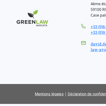
4ème ét
59100 R
Case pala
+33 (0)6
+33 (0)9
david.d
law-avo
|
Mentions légales
Déclaration de confiden