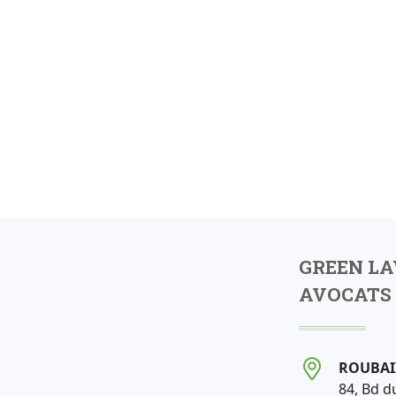
GREEN L
AVOCATS 
ROUBAI
84, Bd d