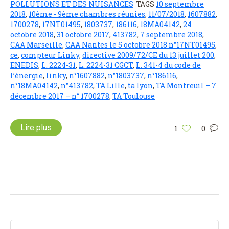
POLLUTIONS ET DES NUISANCES
TAGS
10 septembre
2018
,
10ème - 9ème chambres réunies
,
11/07/2018
,
1607882
,
1700278
,
17NT01495
,
1803737
,
186116
,
18MA04142
,
24
octobre 2018
,
31 octobre 2017
,
413782
,
7 septembre 2018
,
CAA Marseille
,
CAA Nantes le 5 octobre 2018 n°17NT01495
,
ce
,
compteur Linky
,
directive 2009/72/CE du 13 juillet 200
,
ENEDIS
,
L. 2224-31
,
L. 2224-31 CGCT
,
L. 341-4 du code de
l’énergie
,
linky
,
n°1607882
,
n°1803737
,
n°186116
,
n°18MA04142
,
n°413782
,
TA Lille
,
ta lyon
,
TA Montreuil – 7
décembre 2017 – n° 1700278
,
TA Toulouse
Lire plus
1
0