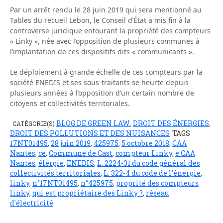
Par un arrêt rendu le 28 juin 2019 qui sera mentionné au
Tables du recueil Lebon, le Conseil d’État a mis fin à la
controverse juridique entourant la propriété des compteurs
« Linky », née avec l’opposition de plusieurs communes à
l’implantation de ces dispositifs dits « communicants ».
Le déploiement à grande échelle de ces compteurs par la
société ENEDIS et ses sous-traitants se heurte depuis
plusieurs années à l’opposition d’un certain nombre de
citoyens et collectivités territoriales.
BLOG DE GREEN LAW
DROIT DES ÉNERGIES
CATÉGORIE(S)
,
,
DROIT DES POLLUTIONS ET DES NUISANCES
TAGS
17NT01495
,
28 juin 2019
,
425975
,
5 octobre 2018
,
CAA
Nantes
,
ce
,
Commune de Cast
,
compteur Linky
,
e CAA
Nantes
,
élergie
,
ENEDIS
,
L. 2224-31 du code général des
collectivités territoriales
,
L. 322-4 du code de l’énergie
,
linky
,
n°17NT01495
,
n°425975
,
proprité des compteurs
linky
,
qui est propriétaire des Linky ?
,
réseau
d'électricité