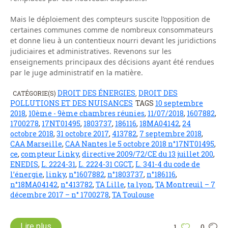
Mais le déploiement des compteurs suscite l’opposition de
certaines communes comme de nombreux consommateurs
et donne lieu à un contentieux nourri devant les juridictions
judiciaires et administratives. Revenons sur les
enseignements principaux des décisions ayant été rendues
par le juge administratif en la matière.
DROIT DES ÉNERGIES
DROIT DES
CATÉGORIE(S)
,
POLLUTIONS ET DES NUISANCES
TAGS
10 septembre
2018
,
10ème - 9ème chambres réunies
,
11/07/2018
,
1607882
,
1700278
,
17NT01495
,
1803737
,
186116
,
18MA04142
,
24
octobre 2018
,
31 octobre 2017
,
413782
,
7 septembre 2018
,
CAA Marseille
,
CAA Nantes le 5 octobre 2018 n°17NT01495
,
ce
,
compteur Linky
,
directive 2009/72/CE du 13 juillet 200
,
ENEDIS
,
L. 2224-31
,
L. 2224-31 CGCT
,
L. 341-4 du code de
l’énergie
,
linky
,
n°1607882
,
n°1803737
,
n°186116
,
n°18MA04142
,
n°413782
,
TA Lille
,
ta lyon
,
TA Montreuil – 7
décembre 2017 – n° 1700278
,
TA Toulouse
Lire plus
1
0