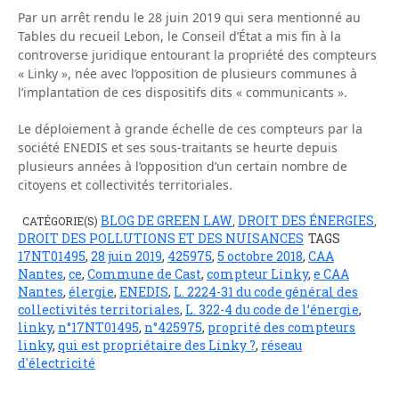
Par un arrêt rendu le 28 juin 2019 qui sera mentionné au
Tables du recueil Lebon, le Conseil d’État a mis fin à la
controverse juridique entourant la propriété des compteurs
« Linky », née avec l’opposition de plusieurs communes à
l’implantation de ces dispositifs dits « communicants ».
Le déploiement à grande échelle de ces compteurs par la
société ENEDIS et ses sous-traitants se heurte depuis
plusieurs années à l’opposition d’un certain nombre de
citoyens et collectivités territoriales.
BLOG DE GREEN LAW
DROIT DES ÉNERGIES
CATÉGORIE(S)
,
,
DROIT DES POLLUTIONS ET DES NUISANCES
TAGS
17NT01495
,
28 juin 2019
,
425975
,
5 octobre 2018
,
CAA
Nantes
,
ce
,
Commune de Cast
,
compteur Linky
,
e CAA
Nantes
,
élergie
,
ENEDIS
,
L. 2224-31 du code général des
collectivités territoriales
,
L. 322-4 du code de l’énergie
,
linky
,
n°17NT01495
,
n°425975
,
proprité des compteurs
linky
,
qui est propriétaire des Linky ?
,
réseau
d'électricité