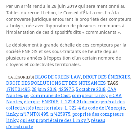
Par un arrêt rendu le 28 juin 2019 qui sera mentionné au
Tables du recueil Lebon, le Conseil d’État a mis fin à la
controverse juridique entourant la propriété des compteurs
« Linky », née avec l’opposition de plusieurs communes à
l’implantation de ces dispositifs dits « communicants ».
Le déploiement à grande échelle de ces compteurs par la
société ENEDIS et ses sous-traitants se heurte depuis
plusieurs années à l’opposition d’un certain nombre de
citoyens et collectivités territoriales.
BLOG DE GREEN LAW
DROIT DES ÉNERGIES
CATÉGORIE(S)
,
,
DROIT DES POLLUTIONS ET DES NUISANCES
TAGS
17NT01495
,
28 juin 2019
,
425975
,
5 octobre 2018
,
CAA
Nantes
,
ce
,
Commune de Cast
,
compteur Linky
,
e CAA
Nantes
,
élergie
,
ENEDIS
,
L. 2224-31 du code général des
collectivités territoriales
,
L. 322-4 du code de l’énergie
,
linky
,
n°17NT01495
,
n°425975
,
proprité des compteurs
linky
,
qui est propriétaire des Linky ?
,
réseau
d'électricité