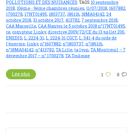
POLLUTIONS ET DES NUISANCES
TAGS
10 septembre
2018
,
10ème - 9ème chambres réunies
,
11/07/2018
,
1607882
,
1700278
,
17NT01495
,
1803737
,
186116
,
18MA04142
,
24
octobre 2018
,
31 octobre 2017
,
413782
,
7 septembre 2018
,
CAA Marseille
,
CAA Nantes le 5 octobre 2018 n°17NT01495
,
ce
,
compteur Linky
,
directive 2009/72/CE du 13 juillet 200
,
ENEDIS
,
L. 2224-31
,
L. 2224-31 CGCT
,
L. 341-4 du code de
l’énergie
,
linky
,
n°1607882
,
n°1803737
,
n°186116
,
n°18MA04142
,
n°413782
,
TA Lille
,
ta lyon
,
TA Montreuil – 7
décembre 2017 – n° 1700278
,
TA Toulouse
Lire plus
1
0