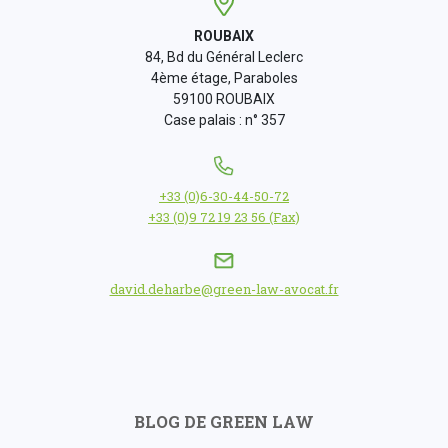
ROUBAIX
84, Bd du Général Leclerc
4ème étage, Paraboles
59100 ROUBAIX
Case palais : n° 357
+33 (0)6-30-44-50-72
+33 (0)9 72 19 23 56 (Fax)
david.deharbe@green-law-avocat.fr
BLOG DE GREEN LAW