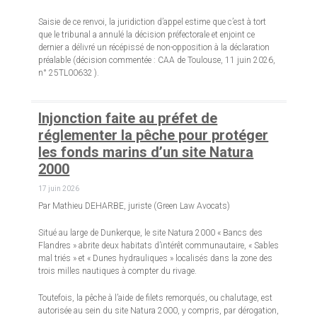
Saisie de ce renvoi, la juridiction d’appel estime que c’est à tort
que le tribunal a annulé la décision préfectorale et enjoint ce
dernier a délivré un récépissé de non-opposition à la déclaration
préalable (décision commentée : CAA de Toulouse, 11 juin 2026,
n° 25TL00632 ).
Injonction faite au préfet de
réglementer la pêche pour protéger
les fonds marins d’un site Natura
2000
17 juin 2026
Par Mathieu DEHARBE, juriste (Green Law Avocats)
Situé au large de Dunkerque, le site Natura 2000 « Bancs des
Flandres » abrite deux habitats d’intérêt communautaire, « Sables
mal triés » et « Dunes hydrauliques » localisés dans la zone des
trois milles nautiques à compter du rivage.
Toutefois, la pêche à l’aide de filets remorqués, ou chalutage, est
autorisée au sein du site Natura 2000, y compris, par dérogation,