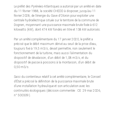
Le préfet des Pyrénées-Atlantiques a autorisé par un arrêté en date
du 11 février 1988, la société CHEDD à disposer, jusqu’au 11
février 2028, de l’énergie du Gave d’Oloron pour exploiter une
centrale hydroélectrique située sur le territoire de la commune de
Dognen, moyennant une puissance maximale brute fixée à 612
kilowatts (kW), dont 474 kW fondés en titre et 138 kW autorisés.
Par un arrêté complémentaire du 17 janvier 2020, le préfet a
précisé que le débit maximum dérivé au seuil de la prise d’eau,
toujours fixé à 19,5 m3/s, devait permettre, non seulement le
fonctionnement de la turbine, mais aussi l’alimentation du
dispositif de dévalaison, d’un débit de 1,08 m3/s, et du
dispositif de passe à poissons à la montaison, d’un débit de
0,50 m3/s.
Saisi du contentieux relatif à cet arrêté complémentaire, le Conseil
d’État a précisé la définition de la puissance maximale brute
d’une installation hydraulique et son articulation avec les
continuités écologiques (décision commentée : CE 29 mai 2026,
n° 500309 ).