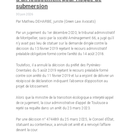
submersion
30 juin 2026
Par Mathieu DEHARBE, juriste (Green Law Avocats)
Par un jugement du 1er décembre 2020, le tribunal administratif
de Montpellier, saisi par la société Aménagement 66, a jugé qu’il
n’y avait pas lieu de statuer sur la demande dirigée contre la
décision du 13 février 2019 rejetant le recours administratif
préalable obligatoire formé contre l’arrêté du 14 août 2018.
Toutefois, il a annulé la décision du préfet des Pyrénées-
Orientales du 5 août 2019 rejetant le recours préalable formé
contre son arrêté du 11 février 2019 et lui a enjoint de délivrer un
récépissé de déclaration indiquant l’absence d’opposition au
projet de lotissement.
Alors que la ministre de la transition écologique a interjeté appel
de ce jugement, la cour administrative d’appel de Toulouse a
rejeté sa requête dans un arrêt du 23 mars 2023.
Par une décision n° 474489 du 25 mars 2025, le Conseil d’État,
statuant au contentieux, a annulé cet arrêt et a renvoyé l’affaire
devant la cour.