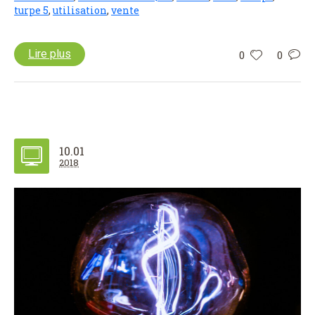
turpe 5
,
utilisation
,
vente
Lire plus
0
0
10.01
2018