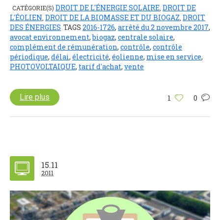
DROIT DE L'ÉNERGIE SOLAIRE
DROIT DE
CATÉGORIE(S)
,
L'ÉOLIEN
DROIT DE LA BIOMASSE ET DU BIOGAZ
DROIT
,
,
DES ÉNERGIES
TAGS
2016-1726
,
arrêté du 2 novembre 2017
,
avocat environnement
,
biogaz
,
centrale solaire
,
complément de rémunération
,
contrôle
,
contrôle
périodique
,
délai
,
électricité
,
éolienne
,
mise en service
,
PHOTOVOLTAIQUE
,
tarif d'achat
,
vente
Lire plus
1
0
15.11
2011