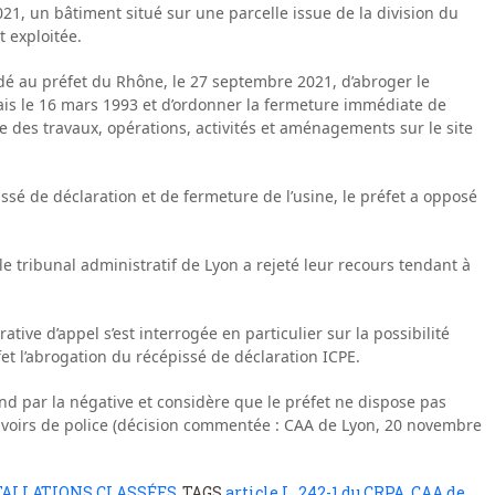
21, un bâtiment situé sur une parcelle issue de la division du
t exploitée.
dé au préfet du Rhône, le 27 septembre 2021, d’abroger le
nais le 16 mars 1993 et d’ordonner la fermeture immédiate de
te des travaux, opérations, activités et aménagements sur le site
sé de déclaration et de fermeture de l’usine, le préfet a opposé
e tribunal administratif de Lyon a rejeté leur recours tendant à
ative d’appel s’est interrogée en particulier sur la possibilité
t l’abrogation du récépissé de déclaration ICPE.
ond par la négative et considère que le préfet ne dispose pas
ouvoirs de police (décision commentée : CAA de Lyon, 20 novembre
TALLATIONS CLASSÉES
TAGS
article L. 242-1 du CRPA
,
CAA de