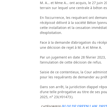
M. A… et Mme A… ont acquis, le 27 juin 20
terrain sur lequel une centrale à béton es
En l’occurrence, les requérant ont deman
récépissé délivré à la société Béton lyon
cette installation et la cessation immédia
d’exploitation.
Face à la demande d’abrogation du récépis
une décision de rejet à M. A et Mme A.
Par un jugement en date 28 février 2023, l
l’annulation de cette décision de refus.
Saisie de ce contentieux, la Cour administr
pour les requérants de demander au préfe
Dans son arrêt, la juridiction d’appel rép
d’une telle prérogative au titre de ses p
2025, n° 23LY01473 ).
BLOG DE GREEN LAW
INS
CATÉGORIE(S)
,