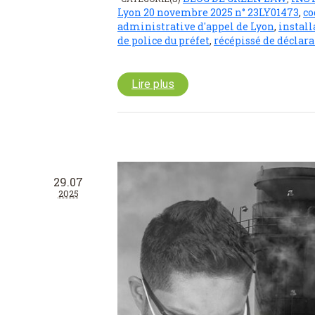
Lyon 20 novembre 2025 n° 23LY01473
,
co
administrative d'appel de Lyon
,
install
de police du préfet
,
récépissé de déclar
Lire plus
29.07
2025