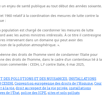
nue un enjeu de santé publique au tout début des années soixante.
llet 1960 relatif à la coordination des mesures de lutte contre la
ue :
la population est chargé de coordonner les mesures de lutte
rd avec les autres ministres intéressés. À ce titre il contresigne
aires intervenant dans un domaine qui peut avoir des
ison de la pollution atmosphérique. ».
péenne des droits de l’homme vient de condamner l’Italie pour
enne des droits de l’homme, dans le cadre d’un contentieux lié à la
ision commentée : CEDH, L.F contre Italie, 6 mai 2025,
IT DES POLLUTIONS ET DES NUISANCES
INSTALLATIONS
,
 8 CESDH
,
Convention européenne des droits de l’Homme
,
Cour
t à la vie
,
droit au respect de la vie privée
,
installations
ves de l’État
,
police des ICPE
,
sites et sols pollués