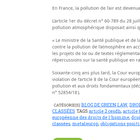
En France, la pollution de l’air est deve
L’article 1er du décret n° 60-789 du 28 jui
pollution atmosphérique disposait ainsi q
« Le ministre de la Santé publique et de 
contre la pollution de l’atmosphère en acco
les projets de loi ou de textes réglement
répercussions sur la santé publique en ra
Soixante-cinq ans plus tard, la Cour euro
violation de l’article 8 de la Cour europé
pollution et aux droits fondamentaux (déc
n° 52854/18 ).
BLOG DE GREEN LAW
DRO
CATÉGORIE(S)
,
CLASSÉES
TAGS
article 2 cesdh
,
article
européenne des droits de l'homme
,
droi
classées
,
metaleurop
,
obligations positi