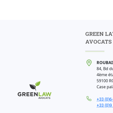
GREEN L
AVOCATS 
ROUBAI
84, Bd d
4ème ét
59100 R
Case pala
+33 (0)6
+33 (0)9