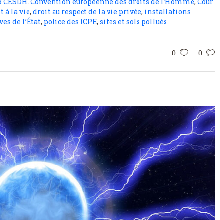
 8 CESDH
,
Convention européenne des droits de l’Homme
,
Cour
t à la vie
,
droit au respect de la vie privée
,
installations
ves de l’État
,
police des ICPE
,
sites et sols pollués
0
0