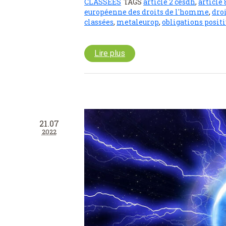
CLASSÉES
TAGS
article 2 cesdh
,
article
européenne des droits de l'homme
,
droi
classées
,
metaleurop
,
obligations positi
Lire plus
21.07
2022