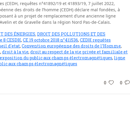
s (CEDH, requêtes n°41892/19 et 41893/19, 7 juillet 2022,
opéenne des droits de l’homme (CEDH) déclare mal fondées, à
opposant à un projet de remplacement d’une ancienne ligne
Avelin et de Gravelle dans la région Nord Pas-de-Calais.
T DES ÉNERGIES
DROIT DES POLLUTIONS ET DES
,
le 8 CESDH
,
CE 19 octobre 2018 n°411536
,
CEDH requêtes
eil d'etat
,
Convention européenne des droits de l’Homme
,
e
,
droit à la vie
,
droit au respect de la vie privée et familiale et
exposition du public aux champs électromagnétiques
,
ligne
public aux champs électromagnétiques
0
0