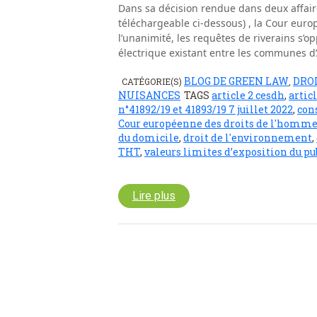
Dans sa décision rendue dans deux affaire
téléchargeable ci-dessous) , la Cour eur
l’unanimité, les requêtes de riverains s’
électrique existant entre les communes d’
BLOG DE GREEN LAW
DROI
CATÉGORIE(S)
,
NUISANCES
TAGS
article 2 cesdh
,
artic
n°41892/19 et 41893/19 7 juillet 2022
,
cons
Cour européenne des droits de l'homm
du domicile
,
droit de l'environnement
,
THT
,
valeurs limites d’exposition du 
Lire plus