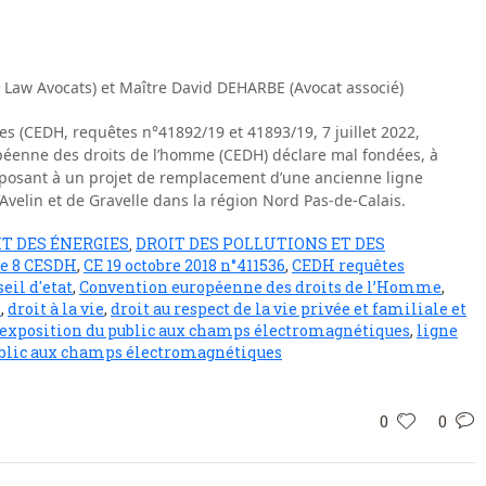
Law Avocats) et Maître David DEHARBE (Avocat associé)
s (CEDH, requêtes n°41892/19 et 41893/19, 7 juillet 2022,
opéenne des droits de l’homme (CEDH) déclare mal fondées, à
opposant à un projet de remplacement d’une ancienne ligne
Avelin et de Gravelle dans la région Nord Pas-de-Calais.
T DES ÉNERGIES
DROIT DES POLLUTIONS ET DES
,
le 8 CESDH
,
CE 19 octobre 2018 n°411536
,
CEDH requêtes
eil d'etat
,
Convention européenne des droits de l’Homme
,
e
,
droit à la vie
,
droit au respect de la vie privée et familiale et
exposition du public aux champs électromagnétiques
,
ligne
public aux champs électromagnétiques
0
0