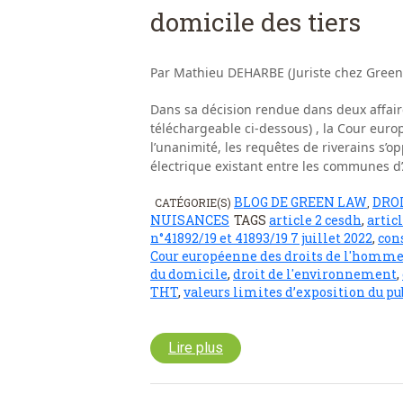
domicile des tiers
Par Mathieu DEHARBE (Juriste chez Green 
Dans sa décision rendue dans deux affaire
téléchargeable ci-dessous) , la Cour eur
l’unanimité, les requêtes de riverains s’
électrique existant entre les communes d’
BLOG DE GREEN LAW
DROI
CATÉGORIE(S)
,
NUISANCES
TAGS
article 2 cesdh
,
artic
n°41892/19 et 41893/19 7 juillet 2022
,
cons
Cour européenne des droits de l'homm
du domicile
,
droit de l'environnement
,
THT
,
valeurs limites d’exposition du 
Lire plus