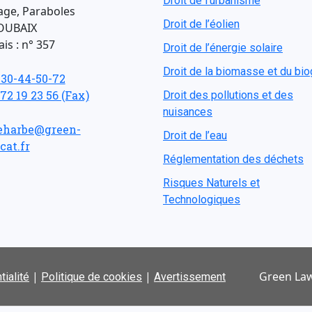
Droit de l'urbanisme
age, Paraboles
Droit de l’éolien
OUBAIX
is : n° 357
Droit de l’énergie solaire
Droit de la biomasse et du bi
-30-44-50-72
 72 19 23 56 (Fax)
Droit des pollutions et des
nuisances
eharbe@green-
Droit de l’eau
cat.fr
Réglementation des déchets
Risques Naturels et
Technologiques
|
|
Green Law
tialité
Politique de cookies
Avertissement