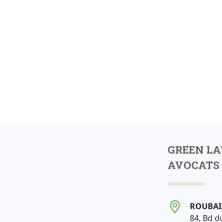
GREEN L
AVOCATS 
ROUBAI
84, Bd d