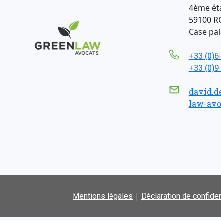
4ème ét
59100 R
Case pala
+33 (0)6
+33 (0)9
david.d
law-avo
|
Mentions légales
Déclaration de confiden