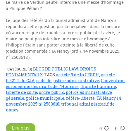
Le maire de Verdun peut-il interdire une messe d’hommage
à Philippe Pétain ?
Le juge des référés du tribunal administratif de Nancy a
répondu à cette question par la négative : dans la mesure
où aucun risque de troubles à l’ordre public n’est avéré, le
maire ne peut pas interdire une messe d’hommage à
Philippe Pétain sans porter atteinte à la liberté de culte.
(décision commentée : TA Nancy (ord.), 14 novembre 2025,
n° 2503618 ).
BLOG DE PUBLIC LAW
DROITS
CATÉGORIE(S)
,
FONDAMENTAUX
TAGS
article 9 de la CESDH
,
article
L.521-2 du CJA
,
code de justice administrative
,
Convention
européenne des droits de l’Homme
,
dignité humaine
,
liberté de culte
,
ordre public
,
police administrative
générale
,
police municipale
,
référé-liberté
,
TA Nancy 14
novembre 2025 n° 2503618
,
tribunal administratif de
nancy
Lire plus
0
0