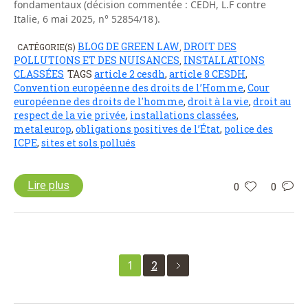
fondamentaux (décision commentée : CEDH, L.F contre
Italie, 6 mai 2025, n° 52854/18 ).
BLOG DE GREEN LAW
DROIT DES
CATÉGORIE(S)
,
POLLUTIONS ET DES NUISANCES
INSTALLATIONS
,
CLASSÉES
TAGS
article 2 cesdh
,
article 8 CESDH
,
Convention européenne des droits de l’Homme
,
Cour
européenne des droits de l'homme
,
droit à la vie
,
droit au
respect de la vie privée
,
installations classées
,
metaleurop
,
obligations positives de l’État
,
police des
ICPE
,
sites et sols pollués
Lire plus
0
0
1
2