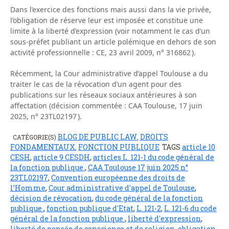
Dans l’exercice des fonctions mais aussi dans la vie privée,
l’obligation de réserve leur est imposée et constitue une
limite à la liberté d’expression (voir notamment le cas d’un
sous-préfet publiant un article polémique en dehors de son
activité professionnelle : CE, 23 avril 2009, n° 316862 ).
Récemment, la Cour administrative d’appel Toulouse a du
traiter le cas de la révocation d’un agent pour des
publications sur les réseaux sociaux antérieures à son
affectation (décision commentée : CAA Toulouse, 17 juin
2025, n° 23TL02197 ).
BLOG DE PUBLIC LAW
DROITS
CATÉGORIE(S)
,
FONDAMENTAUX
FONCTION PUBLIQUE
TAGS
article 10
,
CESH
,
article 9 CESDH
,
articles L. 121-1 du code général de
la fonction publique
,
CAA Toulouse 17 juin 2025 n°
23TL02197
,
Convention européenne des droits de
l’Homme
,
Cour administrative d'appel de Toulouse
,
décision de révocation
,
du code général de la fonction
publique
,
fonction publique d'Etat
,
L. 121-2
,
L. 121-6 du code
général de la fonction publique
,
liberté d'expression
,
liberté de pensée de conscience et de religion
,
obligation