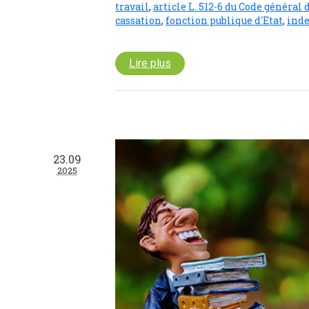
travail
,
article L. 512-6 du Code général 
cassation
,
fonction publique d'Etat
,
inde
Lire plus
23.09
2025