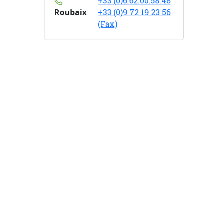
+33 (0)6.62.00.58.48
Roubaix
+33 (0)9 72 19 23 56
(Fax)