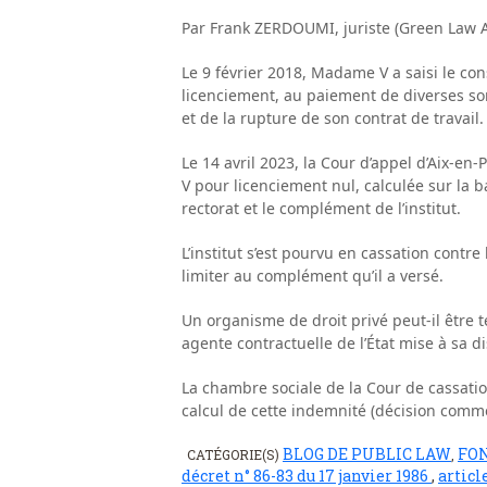
Par Frank ZERDOUMI, juriste (Green Law A
Le 9 février 2018, Madame V a saisi le c
licenciement, au paiement de diverses so
et de la rupture de son contrat de travail.
Le 14 avril 2023, la Cour d’appel d’Aix-e
V pour licenciement nul, calculée sur la ba
rectorat et le complément de l’institut.
L’institut s’est pourvu en cassation contre
limiter au complément qu’il a versé.
Un organisme de droit privé peut-il être 
agente contractuelle de l’État mise à sa di
La chambre sociale de la Cour de cassation
calcul de cette indemnité (décision commen
BLOG DE PUBLIC LAW
FO
CATÉGORIE(S)
,
décret n° 86-83 du 17 janvier 1986
,
articl