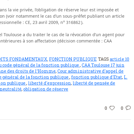
ns la vie privée, l’obligation de réserve leur est imposée et
sion (voir notamment le cas d’un sous-préfet publiant un article
sionnelle : CE, 23 avril 2009, n° 316862 ).
 Toulouse a du traiter le cas de la révocation d’un agent pour
antérieures à son affectation (décision commentée : CAA
OITS FONDAMENTAUX
FONCTION PUBLIQUE
TAGS
article 10
,
 du code général de la fonction publique
,
CAA Toulouse 17 juin
ne des droits de l’Homme
,
Cour administrative d'appel de
e général de la fonction publique
,
fonction publique d'Etat
,
L.
tion publique
,
liberté d'expression
,
liberté de pensée de
 neutralité
,
obligation de réserve
0
0