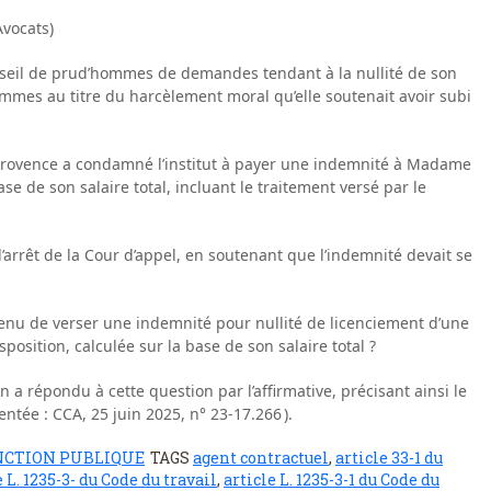
vocats)
onseil de prud’hommes de demandes tendant à la nullité de son
mmes au titre du harcèlement moral qu’elle soutenait avoir subi
n-Provence a condamné l’institut à payer une indemnité à Madame
se de son salaire total, incluant le traitement versé par le
 l’arrêt de la Cour d’appel, en soutenant que l’indemnité devait se
tenu de verser une indemnité pour nullité de licenciement d’une
sposition, calculée sur la base de son salaire total ?
 a répondu à cette question par l’affirmative, précisant ainsi le
tée : CCA, 25 juin 2025, n° 23-17.266 ).
NCTION PUBLIQUE
TAGS
agent contractuel
,
article 33-1 du
e L. 1235-3- du Code du travail
,
article L. 1235-3-1 du Code du