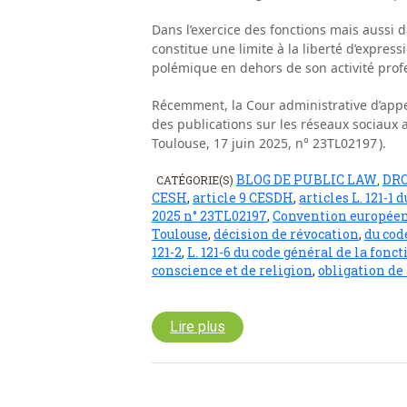
Dans l’exercice des fonctions mais aussi da
constitue une limite à la liberté d’expres
polémique en dehors de son activité profes
Récemment, la Cour administrative d’appel
des publications sur les réseaux sociaux 
Toulouse, 17 juin 2025, n° 23TL02197 ).
BLOG DE PUBLIC LAW
DR
CATÉGORIE(S)
,
CESH
,
article 9 CESDH
,
articles L. 121-1
2025 n° 23TL02197
,
Convention européen
Toulouse
,
décision de révocation
,
du cod
121-2
,
L. 121-6 du code général de la fonc
conscience et de religion
,
obligation de
Lire plus