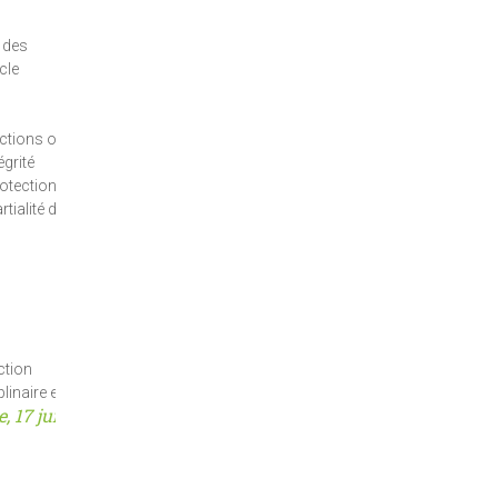
r des
cle
ictions ou
égrité
rotection
tialité du
ction
plinaire en
 17 juin