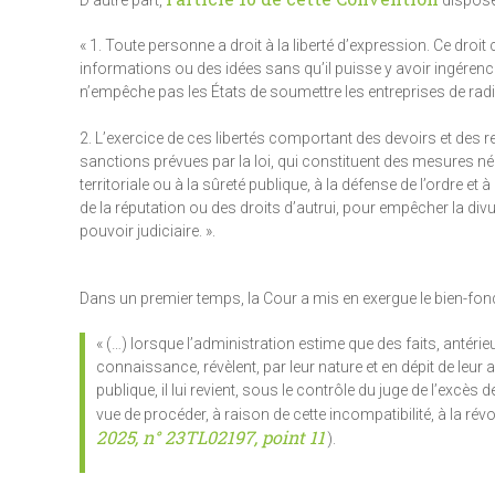
D’autre part,
dispose
« 1. Toute personne a droit à la liberté d’expression. Ce droi
informations ou des idées sans qu’il puisse y avoir ingérence
n’empêche pas les États de soumettre les entreprises de radi
2. L’exercice de ces libertés comportant des devoirs et des r
sanctions prévues par la loi, qui constituent des mesures néc
territoriale ou à la sûreté publique, à la défense de l’ordre et
de la réputation ou des droits d’autrui, pour empêcher la divul
pouvoir judiciaire. ».
Dans un premier temps, la Cour a mis en exergue le bien-fondé
« (…) lorsque l’administration estime que des faits, antér
connaissance, révèlent, par leur nature et en dépit de leur 
publique, il lui revient, sous le contrôle du juge de l’excè
vue de procéder, à raison de cette incompatibilité, à la rév
2025, n° 23TL02197, point 11
).