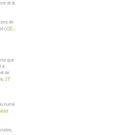
ion et dont
tions de
CE, 3
sé (
insi que
é à
 et de
e, 17
u du numéro
sion
cistes,