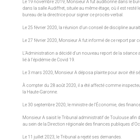
Le 19 novembre 2019, Monsieur A fut auditionné dans le burea
dans la salle Audiffret, située au même étage, où il est resté 
bureau de la directrice pour signer ce procès-verbal.
Le 25 février 2020, la réunion d’un conseil de discipline aura
Le 27 février 2020, Monsieur A fut informé de ce report par co
L’Administration a décidé d’un nouveau report de la séance 
lié à l’épidémie de Covid 19.
Le 3 mars 2020, Monsieur A déposa plainte pour avoir été séqu
À compter du 28 août 2020, il a été affecté comme inspecteur
la Haute-Garonne.
Le 30 septembre 2020, le ministre de l’Économie, des finances
Monsieur A saisit le Tribunal administratif de Toulouse afin d
au sein de la Direction régionale des finances publiques d’
Le 11 juillet 2023, le Tribunal a rejeté ses demandes.