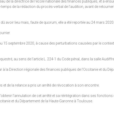
u de la directrice de l’école nationale des finances publiques, et a ensu
le temps de la rédaction du procès-verbal de l’audition, avant de retourner
it dû avoir lieu mais, faute de quorum, elle a été reportée au 24 mars 2020
urrier.
au 15 septembre 2020, à cause des perturbations causées par le context
estré, au sens de l’article L. 224-1 du Code pénal, dans la salle Audiffre
 à la Direction régionale des finances publiques de l’Occitanie et du Dé
 et de la relance a pris un arrêté de révocation à son encontre.
’obtenir l’annulation de cet arrêté et sa réintégration dans ses fonctions
Occitanie et du Département de la Haute-Garonne à Toulouse.