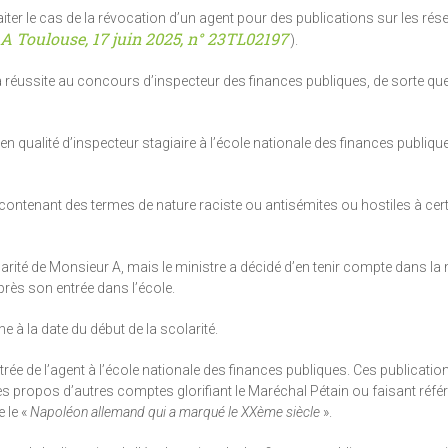
ter le cas de la révocation d’un agent pour des publications sur les ré
 Toulouse, 17 juin 2025, n° 23TL02197
).
e sa réussite au concours d’inspecteur des finances publiques, de sorte qu
 qualité d’inspecteur stagiaire à l’école nationale des finances publiqu
ontenant des termes de nature raciste ou antisémites ou hostiles à cer
olarité de Monsieur A, mais le ministre a décidé d’en tenir compte dans l
près son entrée dans l’école.
e à la date du début de la scolarité.
ntrée de l’agent à l’école nationale des finances publiques. Ces publicatio
s propos d’autres comptes glorifiant le Maréchal Pétain ou faisant référe
 le «
Napoléon allemand qui a marqué le XXème siècle
».