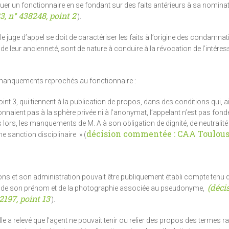
uer un fonctionnaire en se fondant sur des faits antérieurs à sa nominat
3, n° 438248, point 2
).
e juge d’appel se doit de caractériser les faits à l’origine des condamna
t de leur ancienneté, sont de nature à conduire à la révocation de l’intéres
s manquements reprochés au fonctionnaire :
oint 3, qui tiennent à la publication de propos, dans des conditions qui, a
tonnaient pas à la sphère privée ni à l’anonymat, l’appelant n’est pas fond
ès lors, les manquements de M. A à son obligation de dignité, de neutralité
décision commentée : CAA Toulous
une sanction disciplinaire » (
ations et son administration pouvait être publiquement établi compte ten
(déci
tres de son prénom et de la photographie associée au pseudonyme,
197, point 13
).
 a relevé que l’agent ne pouvait tenir ou relier des propos des termes ra