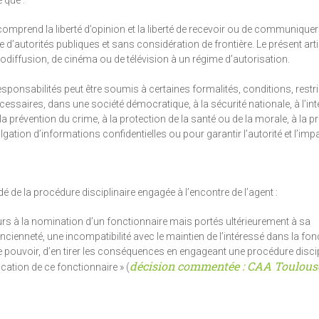
 que :
t comprend la liberté d’opinion et la liberté de recevoir ou de communique
 d’autorités publiques et sans considération de frontière. Le présent arti
odiffusion, de cinéma ou de télévision à un régime d’autorisation.
esponsabilités peut être soumis à certaines formalités, conditions, restr
essaires, dans une société démocratique, à la sécurité nationale, à l’int
 à la prévention du crime, à la protection de la santé ou de la morale, à la p
gation d’informations confidentielles ou pour garantir l’autorité et l’impar
 de la procédure disciplinaire engagée à l’encontre de l’agent :
ieurs à la nomination d’un fonctionnaire mais portés ultérieurement à sa
ancienneté, une incompatibilité avec le maintien de l’intéressé dans la fon
s de pouvoir, d’en tirer les conséquences en engageant une procédure disci
décision commentée : CAA Toulouse,
ocation de ce fonctionnaire » (