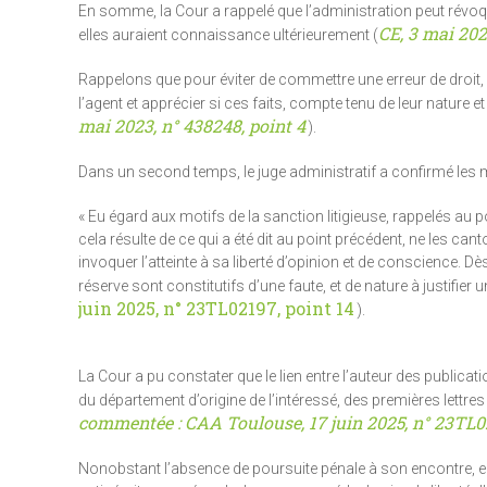
En somme, la Cour a rappelé que l’administration peut révoq
CE, 3 mai 202
elles auraient connaissance ultérieurement (
Rappelons que pour éviter de commettre une erreur de droit, l
l’agent et apprécier si ces faits, compte tenu de leur nature e
mai 2023, n° 438248, point 4
).
Dans un second temps, le juge administratif a confirmé le
« Eu égard aux motifs de la sanction litigieuse, rappelés au p
cela résulte de ce qui a été dit au point précédent, ne les can
invoquer l’atteinte à sa liberté d’opinion et de conscience. D
réserve sont constitutifs d’une faute, et de nature à justifier 
juin 2025, n° 23TL02197, point 14
).
La Cour a pu constater que le lien entre l’auteur des public
du département d’origine de l’intéressé, des premières let
commentée : CAA Toulouse, 17 juin 2025, n° 23TL02
Nonobstant l’absence de poursuite pénale à son encontre, elle