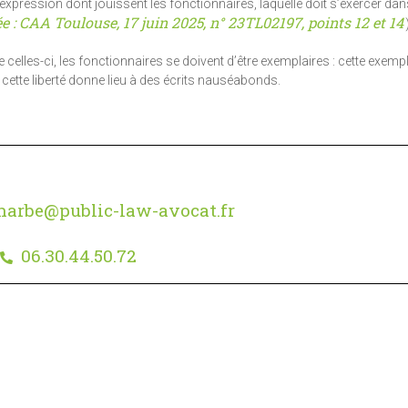
pression dont jouissent les fonctionnaires, laquelle doit s’exercer dans
: CAA Toulouse, 17 juin 2025, n° 23TL02197, points 12 et 14
)
elles-ci, les fonctionnaires se doivent d’être exemplaires : cette exempl
e cette liberté donne lieu à des écrits nauséabonds.
harbe@public-law-avocat.fr
06.30.44.50.72