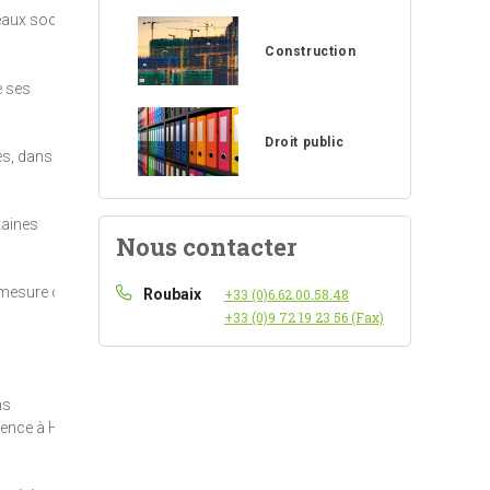
seaux sociaux
Construction
e ses
Droit public
es, dans
taines
Nous contacter
a mesure où
Roubaix
+33 (0)6.62.00.58.48
+33 (0)9 72 19 23 56 (Fax)
ns
nce à Hitler,