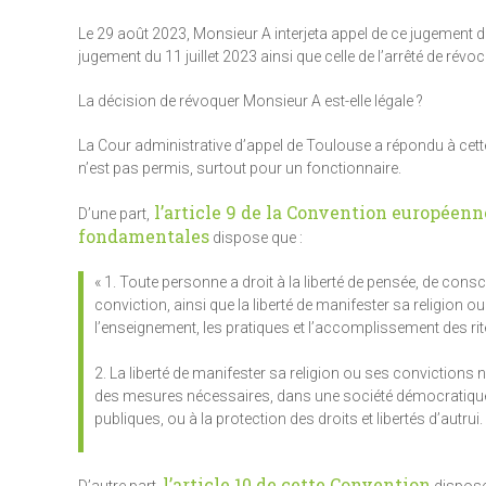
Le 29 août 2023, Monsieur A interjeta appel de ce jugement de
jugement du 11 juillet 2023 ainsi que celle de l’arrêté de ré
La décision de révoquer Monsieur A est-elle légale ?
La Cour administrative d’appel de Toulouse a répondu à cette q
n’est pas permis, surtout pour un fonctionnaire.
l’article 9 de la Convention européenn
D’une part,
fondamentales
dispose que :
« 1. Toute personne a droit à la liberté de pensée, de consci
conviction, ainsi que la liberté de manifester sa religion ou
l’enseignement, les pratiques et l’accomplissement des rit
2. La liberté de manifester sa religion ou ses convictions ne 
des mesures nécessaires, dans une société démocratique, à 
publiques, ou à la protection des droits et libertés d’autrui.
l’article 10 de cette Convention