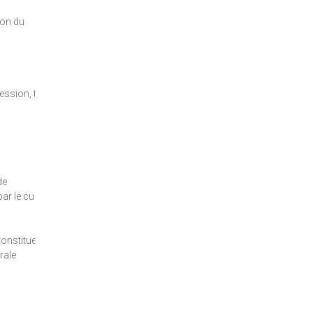
ion du
ression, tout
de
ar le culte,
constituent
rale