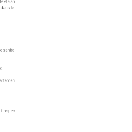
ite été amené
 dans le
.
e sanitaire
t.
partement de
 d’inspecteur