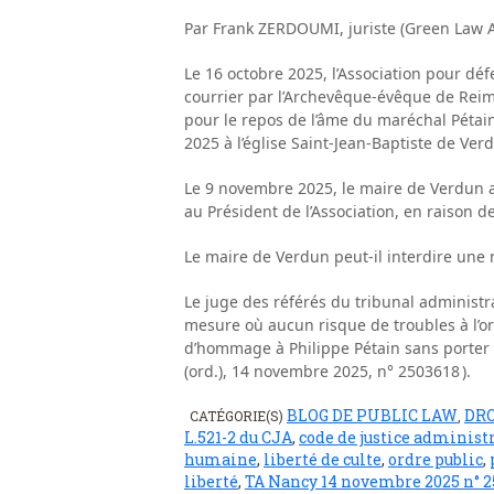
Par Frank ZERDOUMI, juriste (Green Law A
Le 16 octobre 2025, l’Association pour dé
courrier par l’Archevêque-évêque de Rei
pour le repos de l’âme du maréchal Pétai
2025 à l’église Saint-Jean-Baptiste de Ver
Le 9 novembre 2025, le maire de Verdun a d
au Président de l’Association, en raison de
Le maire de Verdun peut-il interdire une
Le juge des référés du tribunal administr
mesure où aucun risque de troubles à l’or
d’hommage à Philippe Pétain sans porter a
(ord.), 14 novembre 2025, n° 2503618 ).
BLOG DE PUBLIC LAW
DR
CATÉGORIE(S)
,
L.521-2 du CJA
,
code de justice administ
humaine
,
liberté de culte
,
ordre public
,
liberté
,
TA Nancy 14 novembre 2025 n° 2