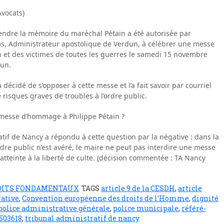
vocats)
fendre la mémoire du maréchal Pétain a été autorisée par
ms, Administrateur apostolique de Verdun, à célébrer une messe
n et des victimes de toutes les guerres le samedi 15 novembre
dun.
écidé de s’opposer à cette messe et l’a fait savoir par courriel
 risques graves de troubles à l’ordre public.
 messe d’hommage à Philippe Pétain ?
atif de Nancy a répondu à cette question par la négative : dans la
dre public n’est avéré, le maire ne peut pas interdire une messe
tteinte à la liberté de culte. (décision commentée : TA Nancy
OITS FONDAMENTAUX
TAGS
article 9 de la CESDH
,
article
rative
,
Convention européenne des droits de l’Homme
,
dignité
police administrative générale
,
police municipale
,
référé-
503618
,
tribunal administratif de nancy