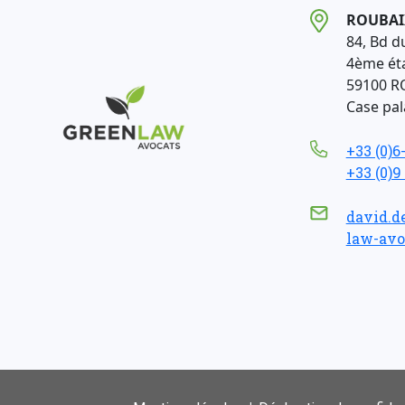
ROUBAI
84, Bd d
4ème ét
59100 R
Case pala
+33 (0)6
+33 (0)9
david.d
law-avo