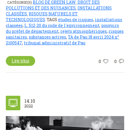
BLOG DE GREEN LAW
DROIT DES
CATÉGORIE(S)
,
POLLUTIONS ET DES NUISANCES
INSTALLATIONS
,
CLASSÉES
RISQUES NATURELS ET
,
TECHNOLOGIQUES
TAGS
études de risques
,
installations
classées
,
L. 512-20 du code de l'environnement
,
pouvoirs
du préfet de département
,
rejets atmosphériques
,
risques
sanitaires
,
substances actives
,
TA de Pau 18 avril 2024 n°
2100547
,
tribunal administratif de Pau
Lire plus
0
0
14.10
2022