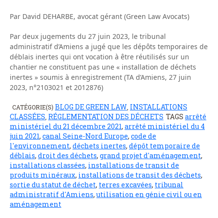
Par David DEHARBE, avocat gérant (Green Law Avocats)
Par deux jugements du 27 juin 2023, le tribunal
administratif d’Amiens a jugé que les dépôts temporaires de
déblais inertes qui ont vocation à être réutilisés sur un
chantier ne constituent pas une « installation de déchets
inertes » soumis à enregistrement (TA d’Amiens, 27 juin
2023, n°2103021 et 2012876)
BLOG DE GREEN LAW
INSTALLATIONS
CATÉGORIE(S)
,
CLASSÉES
RÉGLEMENTATION DES DÉCHETS
TAGS
arrêté
,
ministériel du 21 décembre 2021
,
arrêté ministériel du 4
juin 2021
,
canal Seine-Nord Europe
,
code de
l'environnement
,
déchets inertes
,
dépôt temporaire de
déblais
,
droit des déchets
,
grand projet d'aménagement
,
installations classées
,
installations de transit de
produits minéraux
,
installations de transit des déchets
,
sortie du statut de déchet
,
terres excavées
,
tribunal
administratif d'Amiens
,
utilisation en génie civil ou en
aménagement