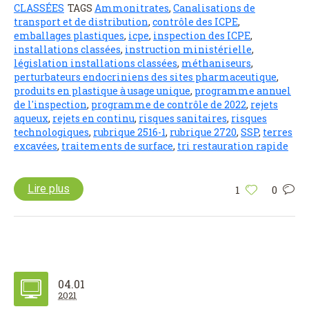
CLASSÉES
TAGS
Ammonitrates
,
Canalisations de
transport et de distribution
,
contrôle des ICPE
,
emballages plastiques
,
icpe
,
inspection des ICPE
,
installations classées
,
instruction ministérielle
,
législation installations classées
,
méthaniseurs
,
perturbateurs endocriniens des sites pharmaceutique
,
produits en plastique à usage unique
,
programme annuel
de l'inspection
,
programme de contrôle de 2022
,
rejets
aqueux
,
rejets en continu
,
risques sanitaires
,
risques
technologiques
,
rubrique 2516-1
,
rubrique 2720
,
SSP
,
terres
excavées
,
traitements de surface
,
tri restauration rapide
Lire plus
1
0
04.01
2021