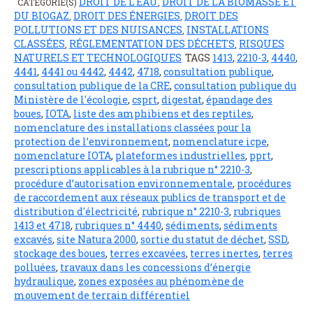
DROIT DE L'EAU
DROIT DE LA BIOMASSE ET
CATÉGORIE(S)
,
DU BIOGAZ
DROIT DES ÉNERGIES
DROIT DES
,
,
POLLUTIONS ET DES NUISANCES
INSTALLATIONS
,
CLASSÉES
RÉGLEMENTATION DES DÉCHETS
RISQUES
,
,
NATURELS ET TECHNOLOGIQUES
TAGS
1413
,
2210-3
,
4440
,
4441
,
4441 ou 4442
,
4442
,
4718
,
consultation publique
,
consultation publique de la CRE
,
consultation publique du
Ministère de l'écologie
,
csprt
,
digestat
,
épandage des
boues
,
IOTA
,
liste des amphibiens et des reptiles
,
nomenclature des installations classées pour la
protection de l’environnement
,
nomenclature icpe
,
nomenclature IOTA
,
plateformes industrielles
,
pprt
,
prescriptions applicables à la rubrique n° 2210-3
,
procédure d’autorisation environnementale
,
procédures
de raccordement aux réseaux publics de transport et de
distribution d'électricité
,
rubrique n° 2210-3
,
rubriques
1413 et 4718
,
rubriques n° 4440
,
sédiments
,
sédiments
excavés
,
site Natura 2000
,
sortie du statut de déchet
,
SSD
,
stockage des boues
,
terres excavées
,
terres inertes
,
terres
polluées
,
travaux dans les concessions d’énergie
hydraulique
,
zones exposées au phénomène de
mouvement de terrain différentiel