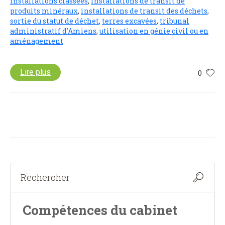
installations classées
,
installations de transit de
produits minéraux
,
installations de transit des déchets
,
sortie du statut de déchet
,
terres excavées
,
tribunal
administratif d'Amiens
,
utilisation en génie civil ou en
aménagement
Lire plus
0
Compétences du cabinet