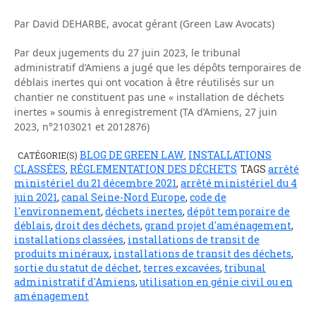
Par David DEHARBE, avocat gérant (Green Law Avocats)
Par deux jugements du 27 juin 2023, le tribunal
administratif d’Amiens a jugé que les dépôts temporaires de
déblais inertes qui ont vocation à être réutilisés sur un
chantier ne constituent pas une « installation de déchets
inertes » soumis à enregistrement (TA d’Amiens, 27 juin
2023, n°2103021 et 2012876)
BLOG DE GREEN LAW
INSTALLATIONS
CATÉGORIE(S)
,
CLASSÉES
RÉGLEMENTATION DES DÉCHETS
TAGS
arrêté
,
ministériel du 21 décembre 2021
,
arrêté ministériel du 4
juin 2021
,
canal Seine-Nord Europe
,
code de
l'environnement
,
déchets inertes
,
dépôt temporaire de
déblais
,
droit des déchets
,
grand projet d'aménagement
,
installations classées
,
installations de transit de
produits minéraux
,
installations de transit des déchets
,
sortie du statut de déchet
,
terres excavées
,
tribunal
administratif d'Amiens
,
utilisation en génie civil ou en
aménagement