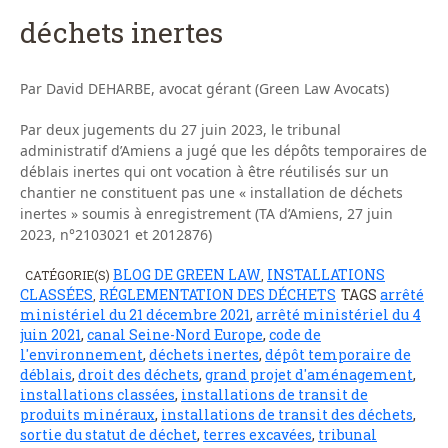
déchets inertes
Par David DEHARBE, avocat gérant (Green Law Avocats)
Par deux jugements du 27 juin 2023, le tribunal
administratif d’Amiens a jugé que les dépôts temporaires de
déblais inertes qui ont vocation à être réutilisés sur un
chantier ne constituent pas une « installation de déchets
inertes » soumis à enregistrement (TA d’Amiens, 27 juin
2023, n°2103021 et 2012876)
BLOG DE GREEN LAW
INSTALLATIONS
CATÉGORIE(S)
,
CLASSÉES
RÉGLEMENTATION DES DÉCHETS
TAGS
arrêté
,
ministériel du 21 décembre 2021
,
arrêté ministériel du 4
juin 2021
,
canal Seine-Nord Europe
,
code de
l'environnement
,
déchets inertes
,
dépôt temporaire de
déblais
,
droit des déchets
,
grand projet d'aménagement
,
installations classées
,
installations de transit de
produits minéraux
,
installations de transit des déchets
,
sortie du statut de déchet
,
terres excavées
,
tribunal