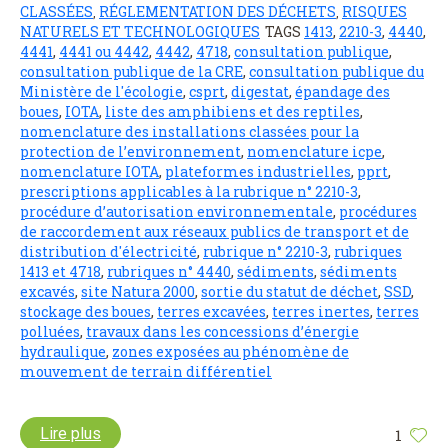
CLASSÉES
RÉGLEMENTATION DES DÉCHETS
RISQUES
,
,
NATURELS ET TECHNOLOGIQUES
TAGS
1413
,
2210-3
,
4440
,
4441
,
4441 ou 4442
,
4442
,
4718
,
consultation publique
,
consultation publique de la CRE
,
consultation publique du
Ministère de l'écologie
,
csprt
,
digestat
,
épandage des
boues
,
IOTA
,
liste des amphibiens et des reptiles
,
nomenclature des installations classées pour la
protection de l’environnement
,
nomenclature icpe
,
nomenclature IOTA
,
plateformes industrielles
,
pprt
,
prescriptions applicables à la rubrique n° 2210-3
,
procédure d’autorisation environnementale
,
procédures
de raccordement aux réseaux publics de transport et de
distribution d'électricité
,
rubrique n° 2210-3
,
rubriques
1413 et 4718
,
rubriques n° 4440
,
sédiments
,
sédiments
excavés
,
site Natura 2000
,
sortie du statut de déchet
,
SSD
,
stockage des boues
,
terres excavées
,
terres inertes
,
terres
polluées
,
travaux dans les concessions d’énergie
hydraulique
,
zones exposées au phénomène de
mouvement de terrain différentiel
Lire plus
1