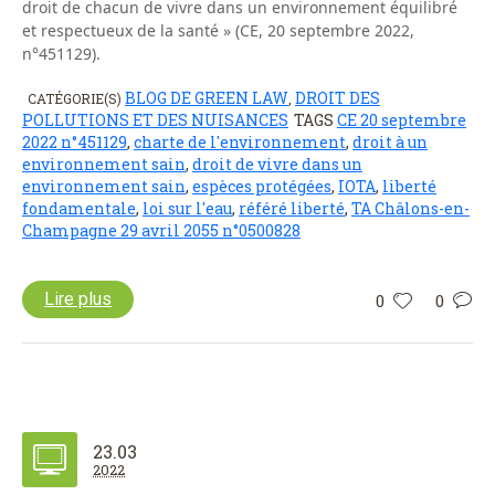
droit de chacun de vivre dans un environnement équilibré
et respectueux de la santé » (CE, 20 septembre 2022,
n°451129).
BLOG DE GREEN LAW
DROIT DES
CATÉGORIE(S)
,
POLLUTIONS ET DES NUISANCES
TAGS
CE 20 septembre
2022 n°451129
,
charte de l'environnement
,
droit à un
environnement sain
,
droit de vivre dans un
environnement sain
,
espèces protégées
,
IOTA
,
liberté
fondamentale
,
loi sur l'eau
,
référé liberté
,
TA Châlons-en-
Champagne 29 avril 2055 n°0500828
Lire plus
0
0
23.03
2022