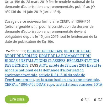
Un arrêté du 28 mars 2019 fixe le modèle national de la
demande d’autorisation environnementale, publié au JO
n°0136 du 14 juin 2019 (texte n° 4).
L’usage de ce nouveau formulaire CERFA n° 15964*01
(téléchargeable ici) : pour la constitution du dossier de
demande d’autorisation environnementale devient
obligatoire depuis le 15 juin 2019, soit le lendemain de la
date de publication de l’arrêté.
BLOG DE GREEN LAW
DROIT DE L'EAU
CATÉGORIE(S)
,
,
DROIT DE L'ÉOLIEN
DROIT DE LA BIOMASSE ET DU
,
BIOGAZ
INSTALLATIONS CLASSÉES
RÉGLEMENTATION
,
,
DES DÉCHETS
TAGS
AIOT
,
arrêté du 28 mars 2019 fixant le
modèle national de la demande d'autorisation
environnementale
,
article D181-15-10 du code de
l’environnement
,
cerfa autorisation environnementale
,
CERFA n° 15964*01
,
DDAE
,
icpe
,
installations classées
,
IOTA
Lire plus
0
0