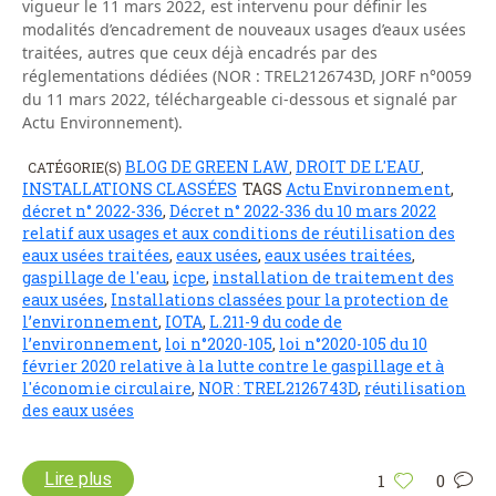
vigueur le 11 mars 2022, est intervenu pour définir les
modalités d’encadrement de nouveaux usages d’eaux usées
traitées, autres que ceux déjà encadrés par des
réglementations dédiées (NOR : TREL2126743D, JORF n°0059
du 11 mars 2022, téléchargeable ci-dessous et signalé par
Actu Environnement).
BLOG DE GREEN LAW
DROIT DE L'EAU
CATÉGORIE(S)
,
,
INSTALLATIONS CLASSÉES
TAGS
Actu Environnement
,
décret n° 2022-336
,
Décret n° 2022-336 du 10 mars 2022
relatif aux usages et aux conditions de réutilisation des
eaux usées traitées
,
eaux usées
,
eaux usées traitées
,
gaspillage de l'eau
,
icpe
,
installation de traitement des
eaux usées
,
Installations classées pour la protection de
l’environnement
,
IOTA
,
L.211-9 du code de
l’environnement
,
loi n°2020-105
,
loi n°2020-105 du 10
février 2020 relative à la lutte contre le gaspillage et à
l'économie circulaire
,
NOR : TREL2126743D
,
réutilisation
des eaux usées
Lire plus
1
0