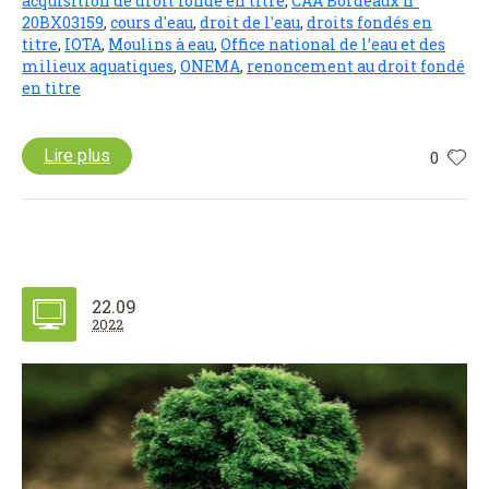
acquisition de droit fondé en titre
,
CAA Bordeaux n°
20BX03159
,
cours d'eau
,
droit de l'eau
,
droits fondés en
titre
,
IOTA
,
Moulins à eau
,
Office national de l’eau et des
milieux aquatiques
,
ONEMA
,
renoncement au droit fondé
en titre
Lire plus
0
22.09
2022