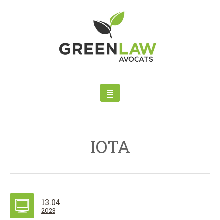
IOTA
13.04
2023