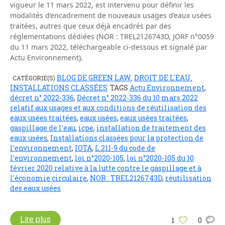
vigueur le 11 mars 2022, est intervenu pour définir les
modalités d’encadrement de nouveaux usages d’eaux usées
traitées, autres que ceux déjà encadrés par des
réglementations dédiées (NOR : TREL2126743D, JORF n°0059
du 11 mars 2022, téléchargeable ci-dessous et signalé par
Actu Environnement).
BLOG DE GREEN LAW
DROIT DE L'EAU
CATÉGORIE(S)
,
,
INSTALLATIONS CLASSÉES
TAGS
Actu Environnement
,
décret n° 2022-336
,
Décret n° 2022-336 du 10 mars 2022
relatif aux usages et aux conditions de réutilisation des
eaux usées traitées
,
eaux usées
,
eaux usées traitées
,
gaspillage de l'eau
,
icpe
,
installation de traitement des
eaux usées
,
Installations classées pour la protection de
l’environnement
,
IOTA
,
L.211-9 du code de
l’environnement
,
loi n°2020-105
,
loi n°2020-105 du 10
février 2020 relative à la lutte contre le gaspillage et à
l'économie circulaire
,
NOR : TREL2126743D
,
réutilisation
des eaux usées
Lire plus
1
0