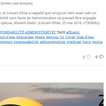
 (Green Law Avocats)
le Conseil d’Etat a rappelé que lorsqu’un tiers avait subi un
ilité sans faute de l’administration ne pouvait être engagée
spécial, dûment établi. (Conseil d’État, 25 mai 2016, n°393692).
SPONSABILITÉ ADMINISTRATIVE
TAGS
affluent
,
ours d'eau
,
dommage
,
étang
,
gestion
,
lit
,
litige
,
plan d'eau
,
recours
,
responsabilité
,
sédimentation
,
syndicat
,
tiers
,
voisin
1
0