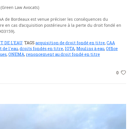
 (Green Law Avocats)
AA de Bordeaux est venue préciser les conséquences du
e en cas d’acquisition postérieure à la perte du droit fondé en
X03159).
T DE L'EAU
TAGS
acquisition de droit fondé en titre
,
CAA
t de l'eau
,
droits fondés en titre
,
IOTA
,
Moulins à eau
,
Office
ques
,
ONEMA
,
renoncement au droit fondé en titre
0