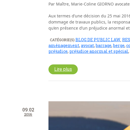
Par Maître, Marie-Coline GIORNO avocate
Aux termes d’une décision du 25 mai 2016, 
dommage de travaux publics, la responsab
qu’en présence d’un préjudice anormal et 
BLOG DE PUBLIC LAW
RE
CATÉGORIE(S)
,
aménagement
,
avocat
,
barrage
,
berge
,
c
préjudice
,
préjudice anormal et spécial
,
Lire plus
09.02
2016