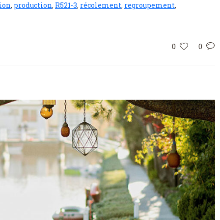
ion
,
production
,
R521-3
,
récolement
,
regroupement
,
0
0