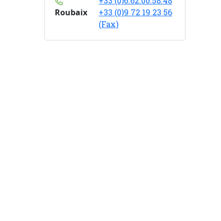
+33 (0)6.62.00.58.48
Roubaix
+33 (0)9 72 19 23 56
(Fax)