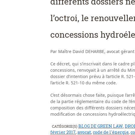
différents dossiers n
l’octroi, le renouvell
concessions hydroéle
Par Maître David DEHARBE, avocat gérant
Ce décret, qui s’inscrivait dans le cadre
concessions, renvoyait à un arrêté du Mini
dossier d’intention prévu à l’article R. 5
l’article R. 521-10 du même code.
C’est désormais chose faite, puisque l’arr
de la partie réglementaire du code de l’én
composition des différents dossiers nécess
modification de concessions hydroélectri
BLOG DE GREEN LAW
DROI
CATÉGORIE(S)
,
février 2017
,
avocat
,
code de l'énergie
,
c