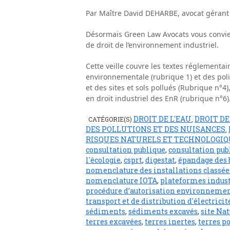
Par Maître David DEHARBE, avocat gérant
Désormais Green Law Avocats vous convie 
de droit de l’environnement industriel.
Cette veille couvre les textes réglementai
environnementale (rubrique 1) et des poli
et des sites et sols pollués (Rubrique n°4
en droit industriel des EnR (rubrique n°6)
DROIT DE L'EAU
DROIT DE
CATÉGORIE(S)
,
DES POLLUTIONS ET DES NUISANCES
,
RISQUES NATURELS ET TECHNOLOGIQ
consultation publique
,
consultation pub
l'écologie
,
csprt
,
digestat
,
épandage des 
nomenclature des installations classée
nomenclature IOTA
,
plateformes indust
procédure d’autorisation environneme
transport et de distribution d'électricit
sédiments
,
sédiments excavés
,
site Nat
terres excavées
,
terres inertes
,
terres p