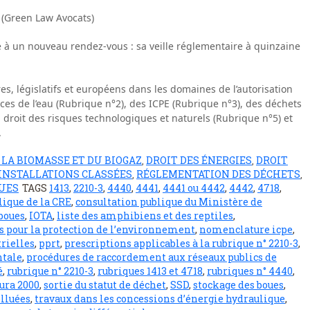
 (Green Law Avocats)
à un nouveau rendez-vous : sa veille réglementaire à quinzaine
res, législatifs et européens dans les domaines de l’autorisation
ces de l’eau (Rubrique n°2), des ICPE (Rubrique n°3), des déchets
), droit des risques technologiques et naturels (Rubrique n°5) et
.
 LA BIOMASSE ET DU BIOGAZ
DROIT DES ÉNERGIES
DROIT
,
,
INSTALLATIONS CLASSÉES
RÉGLEMENTATION DES DÉCHETS
,
,
UES
TAGS
1413
,
2210-3
,
4440
,
4441
,
4441 ou 4442
,
4442
,
4718
,
lique de la CRE
,
consultation publique du Ministère de
boues
,
IOTA
,
liste des amphibiens et des reptiles
,
s pour la protection de l’environnement
,
nomenclature icpe
,
rielles
,
pprt
,
prescriptions applicables à la rubrique n° 2210-3
,
ntale
,
procédures de raccordement aux réseaux publics de
é
,
rubrique n° 2210-3
,
rubriques 1413 et 4718
,
rubriques n° 4440
,
ura 2000
,
sortie du statut de déchet
,
SSD
,
stockage des boues
,
olluées
,
travaux dans les concessions d’énergie hydraulique
,