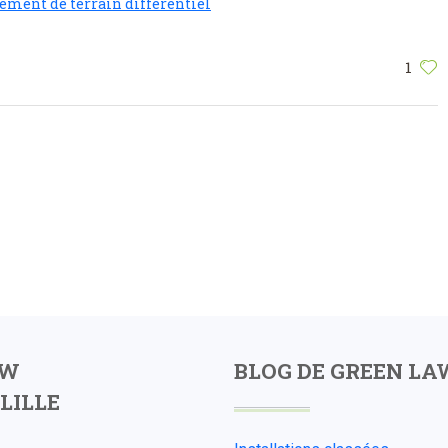
ment de terrain différentiel
1
AW
BLOG DE GREEN LA
LILLE