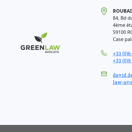
ROUBAI
84, Bd d
4ème ét
59100 R
Case pala
+33 (0)6
+33 (0)9
david.d
law-avo