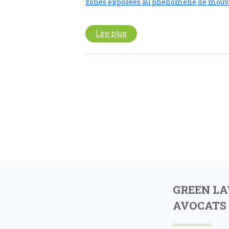
zones exposées au phénomène de mouve
Lire plus
GREEN L
AVOCATS 