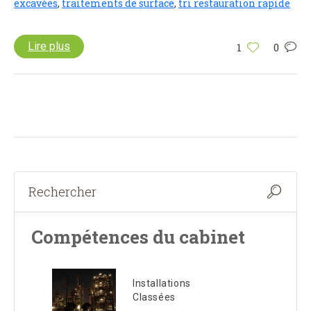
excavées
,
traitements de surface
,
tri restauration rapide
Lire plus
1
0
Compétences du cabinet
Installations
Classées