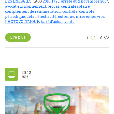
DES ÉNERGIES
TAGS
2016-1726
,
arrêté du 2 novembre 2017
,
avocat environnement
,
biogaz
,
centrale solaire
,
complément de rémunération
,
contrôle
,
contrôle
périodique
,
délai
,
électricité
,
éolienne
,
mise en service
,
PHOTOVOLTAIQUE
,
tarif d'achat
,
vente
Lire plus
1
0
20.12
2016