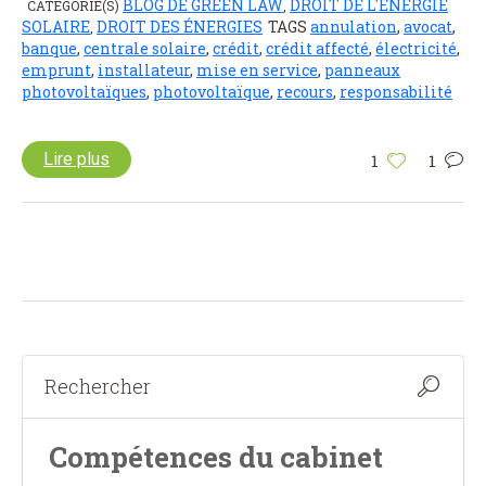
BLOG DE GREEN LAW
DROIT DE L'ÉNERGIE
CATÉGORIE(S)
,
SOLAIRE
DROIT DES ÉNERGIES
TAGS
annulation
,
avocat
,
,
banque
,
centrale solaire
,
crédit
,
crédit affecté
,
électricité
,
emprunt
,
installateur
,
mise en service
,
panneaux
photovoltaïques
,
photovoltaïque
,
recours
,
responsabilité
Lire plus
1
1
Compétences du cabinet