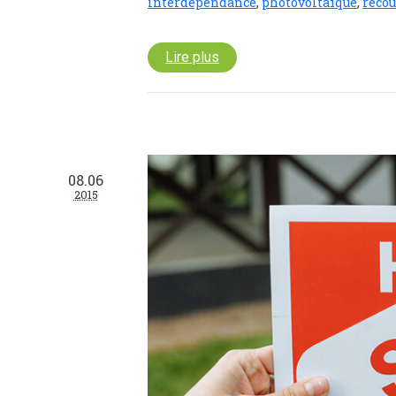
interdépendance
,
photovoltaïque
,
recou
Lire plus
08.06
2015