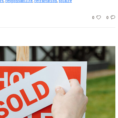
rs
,
responsabilité
,
rétractation
,
solaire
0
0