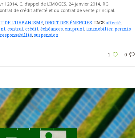
vril 2014, C. d’appel de LIMOGES, 24 janvier 2014, RG
ntrat de crédit affecté et du contrat de vente principal.
IT DE L'URBANISME
DROIT DES ÉNERGIES
TAGS
affecté
,
,
ent
,
contrat
,
crédit
,
échéances
,
emprunt
,
immobilier
,
permis
responsabilité
,
suspension
1
0