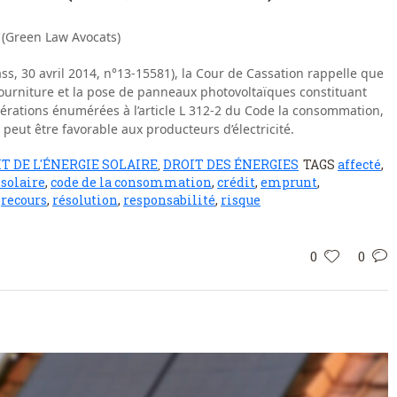
 (Green Law Avocats)
ass, 30 avril 2014, n°13-15581), la Cour de Cassation rappelle que
 fourniture et la pose de panneaux photovoltaïques constituant
pérations énumérées à l’article L 312-2 du Code la consommation,
peut être favorable aux producteurs d’électricité.
T DE L'ÉNERGIE SOLAIRE
DROIT DES ÉNERGIES
TAGS
affecté
,
,
 solaire
,
code de la consommation
,
crédit
,
emprunt
,
,
recours
,
résolution
,
responsabilité
,
risque
0
0