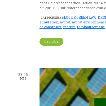
dans un précédent article (Article du 14 a
n°12/01358), sur l’interdépendance d’un co
BLOG DE GREEN LAW
DRO
CATÉGORIE(S)
,
annulation
,
avocat
,
avocat environnem
de construire
,
recours
,
remboursement
,
Lire plus
23.06
2014