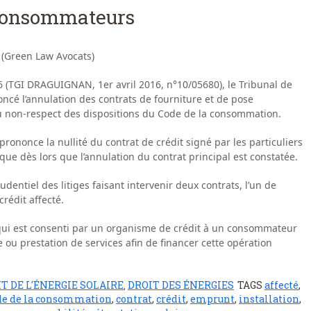
 consommateurs
 (Green Law Avocats)
6 (TGI DRAGUIGNAN, 1er avril 2016, n°10/05680), le Tribunal de
é l’annulation des contrats de fourniture et de pose
du non-respect des dispositions du Code de la consommation.
 prononce la nullité du contrat de crédit signé par les particuliers
ïque dès lors que l’annulation du contrat principal est constatée.
prudentiel des litiges faisant intervenir deux contrats, l’un de
crédit affecté.
i qui est consenti par un organisme de crédit à un consommateur
e ou prestation de services afin de financer cette opération
T DE L'ÉNERGIE SOLAIRE
DROIT DES ÉNERGIES
TAGS
affecté
,
,
de de la consommation
,
contrat
,
crédit
,
emprunt
,
installation
,