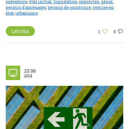
exécutoire
,
état initial
,
liquidation
,
oppositon
,
pénal
,
permis d'aménager
,
permis de construire
,
remise en
état
,
urbanisme
Lire plus
1
0
23.06
2014