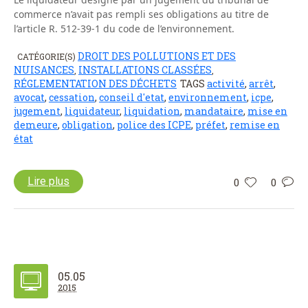
commerce n’avait pas rempli ses obligations au titre de
l’article R. 512-39-1 du code de l’environnement.
DROIT DES POLLUTIONS ET DES
CATÉGORIE(S)
NUISANCES
INSTALLATIONS CLASSÉES
,
,
RÉGLEMENTATION DES DÉCHETS
TAGS
activité
,
arrêt
,
avocat
,
cessation
,
conseil d'etat
,
environnement
,
icpe
,
jugement
,
liquidateur
,
liquidation
,
mandataire
,
mise en
demeure
,
obligation
,
police des ICPE
,
préfet
,
remise en
état
Lire plus
0
0
05.05
2015