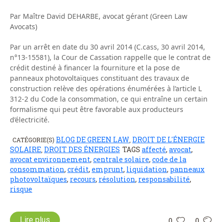
Par Maître David DEHARBE, avocat gérant (Green Law
Avocats)
Par un arrêt en date du 30 avril 2014 (C.cass, 30 avril 2014,
n°13-15581), la Cour de Cassation rappelle que le contrat de
crédit destiné à financer la fourniture et la pose de
panneaux photovoltaïques constituant des travaux de
construction relève des opérations énumérées à l’article L
312-2 du Code la consommation, ce qui entraîne un certain
formalisme qui peut être favorable aux producteurs
d’électricité.
BLOG DE GREEN LAW
DROIT DE L'ÉNERGIE
CATÉGORIE(S)
,
SOLAIRE
DROIT DES ÉNERGIES
TAGS
affecté
,
avocat
,
,
avocat environnement
,
centrale solaire
,
code de la
consommation
,
crédit
,
emprunt
,
liquidation
,
panneaux
photovoltaïques
,
recours
,
résolution
,
responsabilité
,
risque
Lire plus
0
0