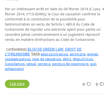
Par un intéressant arrêt en date du 04 février 2014 (C.cass, 4
février 2014, n°13-83492), la Cour de cassation confirme la
conformité à la constitution de la possibilité pour
l’administration en vertu de l’article L 480-8 du Code de
l’urbanisme de liquider une astreinte ayant pour partie un
caractère pénal consécutivement à un jugement répressif
rendu en matière d’infractions au Code de l’urbanisme.
BLOG DE GREEN LAW
DROIT DE
CATÉGORIE(S)
,
L'URBANISME
TAGS
administration
,
astreinte
,
avocat
,
condamnation
,
cour de cassation
,
délit
,
démolition
,
liquidation
,
pénal
,
permis
,
permis de construire
,
qpc
,
urbanisme
Lire plus
0
0