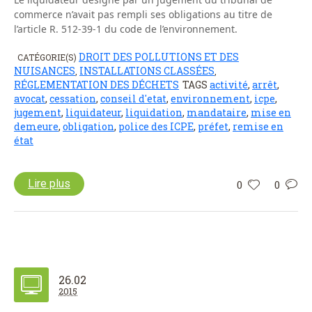
commerce n’avait pas rempli ses obligations au titre de
l’article R. 512-39-1 du code de l’environnement.
DROIT DES POLLUTIONS ET DES
CATÉGORIE(S)
NUISANCES
INSTALLATIONS CLASSÉES
,
,
RÉGLEMENTATION DES DÉCHETS
TAGS
activité
,
arrêt
,
avocat
,
cessation
,
conseil d'etat
,
environnement
,
icpe
,
jugement
,
liquidateur
,
liquidation
,
mandataire
,
mise en
demeure
,
obligation
,
police des ICPE
,
préfet
,
remise en
état
Lire plus
0
0
26.02
2015