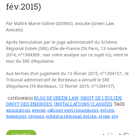
fév.2015)
Par Maître Marie-Coline GIORNO, avocate (Green Law
Avocats)
Après l’annulation par le juge administratif du Schéma
Régional Eolien (SRE) d’Ile-de-France (TA Paris, 13 novembre
2014, n°1304309 : voir notre analyse sur ce sujet ici), vient le
tour du SRE d’Aquitaine.
Aux termes d’un jugement du 12 février 2015, n°1204157 , le
Tribunal administratif de Bordeaux a annulé le SRE
d’Aquitaine (TA Bordeaux, 12 février 2015, n°1204157).
BLOG DE GREEN LAW
DROIT DE L'ÉOLIEN
CATÉGORIE(S)
,
,
DROIT DES ÉNERGIES
INSTALLATIONS CLASSÉES
TAGS
,
annulation
,
avocat
,
cabinet environnement
,
éolien
,
jugement
,
recours
,
schéma régional éolien
,
srcae
,
sre
Lire plus