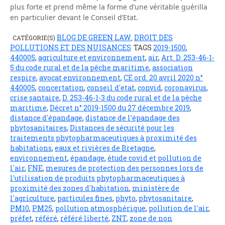
plus forte et prend même la forme d’une véritable guérilla
en particulier devant le Conseil d’Etat.
BLOG DE GREEN LAW
DROIT DES
CATÉGORIE(S)
,
POLLUTIONS ET DES NUISANCES
TAGS
2019-1500
,
440005
,
agriculture et environnement
,
air
,
Art. D. 253-46-1-
5 du code rural et de la pêche maritime
,
association
respire
,
avocat environnement
,
CE ord. 20 avril 2020 n°
440005
,
concertation
,
conseil d'etat
,
convid
,
coronavirus
,
crise santaire
,
D. 253-46-1-3 du code rural et de la pêche
maritime
,
Décret n° 2019-1500 du 27 décembre 2019
,
distance d'épandage
,
distance de l’épandage des
phytosanitaires
,
Distances de sécurité pour les
traitements phytopharmaceutiques à proximité des
habitations
,
eaux et rivières de Bretagne
,
environnement
,
épandage
,
étude covid et pollution de
l'air
,
FNE
,
mesures de protection des personnes lors de
l'utilisation de produits phytopharmaceutiques à
proximité des zones d'habitation
,
ministère de
l'agriculture
,
particules fines
,
phyto
,
phytosanitaire
,
PM10
,
PM25
,
pollution atmosphérique
,
pollution de l'air
,
préfet
,
référé
,
référé liberté
,
ZNT
,
zone de non