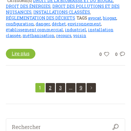
DROIT DE LA BIOMASSE ET DU BIOGAZ
CATÉGORIE(S)
,
DROIT DES ÉNERGIES
DROIT DES POLLUTIONS ET DES
,
NUISANCES
INSTALLATIONS CLASSÉES
,
,
RÉGLEMENTATION DES DÉCHETS
TAGS
avocat
,
biogaz
,
configuration
,
danger
,
déchet
,
environnement
,
établissement commercial
,
industriel
,
installation
classée
,
méthanisation
,
recours
,
voisin
Lire plus
0
0
1
2
3
…
9