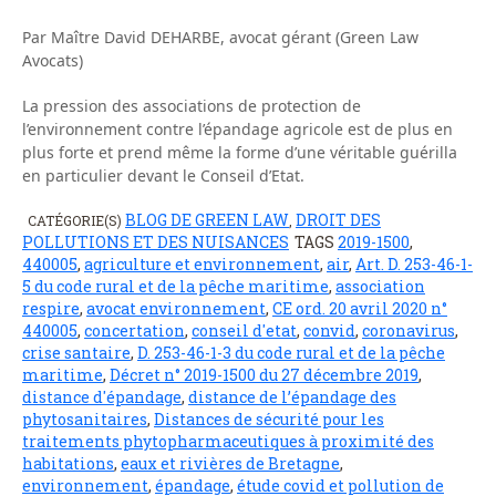
Par Maître David DEHARBE, avocat gérant (Green Law
Avocats)
La pression des associations de protection de
l’environnement contre l’épandage agricole est de plus en
plus forte et prend même la forme d’une véritable guérilla
en particulier devant le Conseil d’Etat.
BLOG DE GREEN LAW
DROIT DES
CATÉGORIE(S)
,
POLLUTIONS ET DES NUISANCES
TAGS
2019-1500
,
440005
,
agriculture et environnement
,
air
,
Art. D. 253-46-1-
5 du code rural et de la pêche maritime
,
association
respire
,
avocat environnement
,
CE ord. 20 avril 2020 n°
440005
,
concertation
,
conseil d'etat
,
convid
,
coronavirus
,
crise santaire
,
D. 253-46-1-3 du code rural et de la pêche
maritime
,
Décret n° 2019-1500 du 27 décembre 2019
,
distance d'épandage
,
distance de l’épandage des
phytosanitaires
,
Distances de sécurité pour les
traitements phytopharmaceutiques à proximité des
habitations
,
eaux et rivières de Bretagne
,
environnement
,
épandage
,
étude covid et pollution de