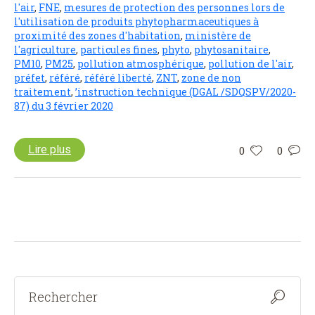
l'air
,
FNE
,
mesures de protection des personnes lors de
l'utilisation de produits phytopharmaceutiques à
proximité des zones d'habitation
,
ministère de
l'agriculture
,
particules fines
,
phyto
,
phytosanitaire
,
PM10
,
PM25
,
pollution atmosphérique
,
pollution de l'air
,
préfet
,
référé
,
référé liberté
,
ZNT
,
zone de non
traitement
,
’instruction technique (DGAL /SDQSPV/2020-
87) du 3 février 2020
Lire plus
0
0