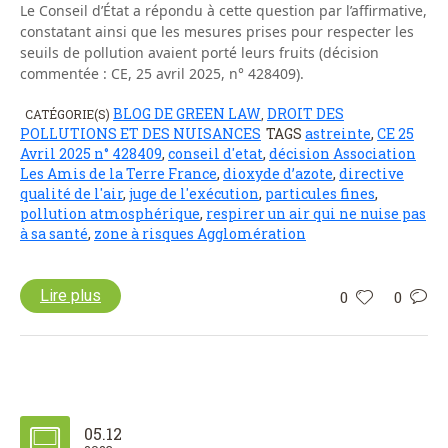
Le Conseil d’État a répondu à cette question par l’affirmative,
constatant ainsi que les mesures prises pour respecter les
seuils de pollution avaient porté leurs fruits (décision
commentée : CE, 25 avril 2025, n° 428409).
BLOG DE GREEN LAW
DROIT DES
CATÉGORIE(S)
,
POLLUTIONS ET DES NUISANCES
TAGS
astreinte
,
CE 25
Avril 2025 n° 428409
,
conseil d'etat
,
décision Association
Les Amis de la Terre France
,
dioxyde d’azote
,
directive
qualité de l'air
,
juge de l'exécution
,
particules fines
,
pollution atmosphérique
,
respirer un air qui ne nuise pas
à sa santé
,
zone à risques Agglomération
Lire plus
0
0
05.12