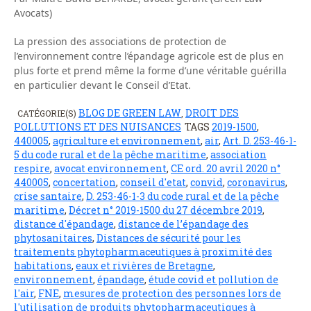
Avocats)
La pression des associations de protection de
l’environnement contre l’épandage agricole est de plus en
plus forte et prend même la forme d’une véritable guérilla
en particulier devant le Conseil d’Etat.
BLOG DE GREEN LAW
DROIT DES
CATÉGORIE(S)
,
POLLUTIONS ET DES NUISANCES
TAGS
2019-1500
,
440005
,
agriculture et environnement
,
air
,
Art. D. 253-46-1-
5 du code rural et de la pêche maritime
,
association
respire
,
avocat environnement
,
CE ord. 20 avril 2020 n°
440005
,
concertation
,
conseil d'etat
,
convid
,
coronavirus
,
crise santaire
,
D. 253-46-1-3 du code rural et de la pêche
maritime
,
Décret n° 2019-1500 du 27 décembre 2019
,
distance d'épandage
,
distance de l’épandage des
phytosanitaires
,
Distances de sécurité pour les
traitements phytopharmaceutiques à proximité des
habitations
,
eaux et rivières de Bretagne
,
environnement
,
épandage
,
étude covid et pollution de
l'air
,
FNE
,
mesures de protection des personnes lors de
l'utilisation de produits phytopharmaceutiques à