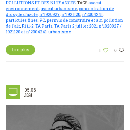
POLLUTIONS ET DES NUISANCES
TAGS
avocat
environnement
,
avocat urbanisme
,
concentration de
dioxyde d’azote
,
n°1920927
,
n°1921120
,
n°2004241
,
particules fines
,
PC
,
permis de construire et air
,
pollution
de l'air
,
R111-2
,
TA Paris
,
TA Paris 2 juillet 2021 n°1920927 /
1921120 et n°2004241
,
urbanisme
Lire plus
1
0
05.06
2021