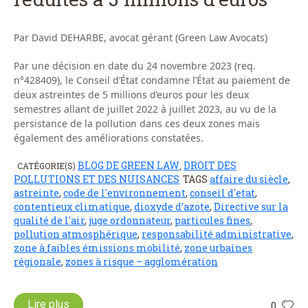
Par David DEHARBE, avocat gérant (Green Law Avocats)
Par une décision en date du 24 novembre 2023 (req.
n°428409), le Conseil d’État condamne l’État au paiement de
deux astreintes de 5 millions d’euros pour les deux
semestres allant de juillet 2022 à juillet 2023, au vu de la
persistance de la pollution dans ces deux zones mais
également des améliorations constatées.
BLOG DE GREEN LAW
DROIT DES
CATÉGORIE(S)
,
POLLUTIONS ET DES NUISANCES
TAGS
affaire du siècle
,
astreinte
,
code de l'environnement
,
conseil d'etat
,
contentieux climatique
,
dioxyde d’azote
,
Directive sur la
qualité de l'air
,
juge ordonnateur
,
particules fines
,
pollution atmosphérique
,
responsabilité administrative
,
zone à faibles émissions mobilité
,
zone urbaines
régionale
,
zones à risque – agglomération
Lire plus
0