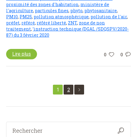
proximité des zones d'habitation
,
ministère de
l'agriculture
,
particules fines
,
phyto
,
phytosanitaire
,
PM10
,
PM25
,
pollution atmosphérique
,
pollution de l'air
,
préfet
,
référé
,
référé liberté
,
ZNT
,
zone de non
traitement
,
’instruction technique (DGAL /SDQSPV/2020-
87) du 3 février 2020
Lire plus
0
0
1
2