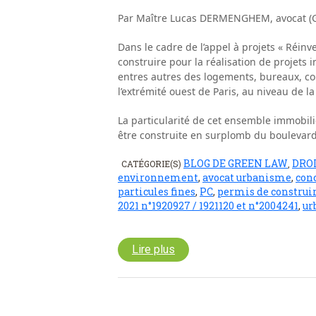
Par Maître Lucas DERMENGHEM, avocat (G
Dans le cadre de l’appel à projets « Réinv
construire pour la réalisation de projets i
entres autres des logements, bureaux, com
l’extrémité ouest de Paris, au niveau de la
La particularité de cet ensemble immobili
être construite en surplomb du boulevar
BLOG DE GREEN LAW
DRO
CATÉGORIE(S)
,
environnement
,
avocat urbanisme
,
con
particules fines
,
PC
,
permis de construir
2021 n°1920927 / 1921120 et n°2004241
,
ur
Lire plus