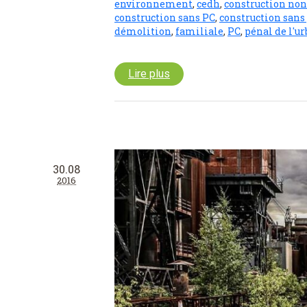
environnement
,
cedh
,
construction no
construction sans PC
,
construction san
démolition
,
familiale
,
PC
,
pénal de l'u
Lire plus
30.08
2016