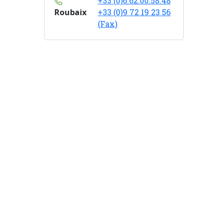
+33 (0)6.62.00.58.48
Roubaix
+33 (0)9 72 19 23 56
(Fax)