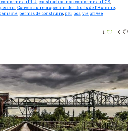
n conforme au PLU
,
construction non conforme au POS
,
s permis
,
Convention européenne des droits de l’Homme
,
rbanisme
,
permis de construire
,
plu
,
pos
,
vie privée
1
0