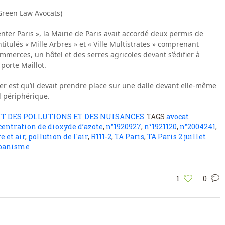
reen Law Avocats)
enter Paris », la Mairie de Paris avait accordé deux permis de
ntitulés « Mille Arbres » et « Ville Multistrates » comprenant
merces, un hôtel et des serres agricoles devant s’édifier à
 porte Maillot.
er est qu’il devait prendre place sur une dalle devant elle-même
d périphérique.
IT DES POLLUTIONS ET DES NUISANCES
TAGS
avocat
centration de dioxyde d’azote
,
n°1920927
,
n°1921120
,
n°2004241
,
e et air
,
pollution de l'air
,
R111-2
,
TA Paris
,
TA Paris 2 juillet
banisme
1
0