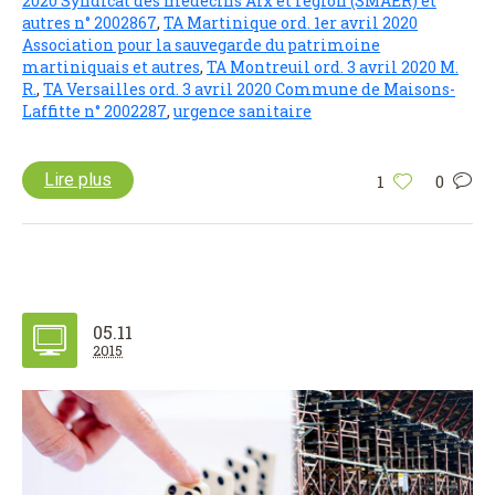
2020 Syndicat des médecins Aix et région (SMAER) et
autres n° 2002867
,
TA Martinique ord. 1er avril 2020
Association pour la sauvegarde du patrimoine
martiniquais et autres
,
TA Montreuil ord. 3 avril 2020 M.
R.
,
TA Versailles ord. 3 avril 2020 Commune de Maisons-
Laffitte n° 2002287
,
urgence sanitaire
Lire plus
1
0
05.11
2015