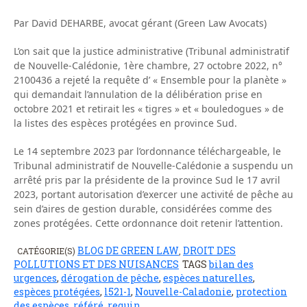
Par David DEHARBE, avocat gérant (Green Law Avocats)
L’on sait que la justice administrative (Tribunal administratif
de Nouvelle-Calédonie, 1ère chambre, 27 octobre 2022, n°
2100436 a rejeté la requête d’ « Ensemble pour la planète »
qui demandait l’annulation de la délibération prise en
octobre 2021 et retirait les « tigres » et « bouledogues » de
la listes des espèces protégées en province Sud.
Le 14 septembre 2023 par l’ordonnance téléchargeable, le
Tribunal administratif de Nouvelle-Calédonie a suspendu un
arrêté pris par la présidente de la province Sud le 17 avril
2023, portant autorisation d’exercer une activité de pêche au
sein d’aires de gestion durable, considérées comme des
zones protégées. Cette ordonnance doit retenir l’attention.
BLOG DE GREEN LAW
DROIT DES
CATÉGORIE(S)
,
POLLUTIONS ET DES NUISANCES
TAGS
bilan des
urgences
,
dérogation de pêche
,
espèces naturelles
,
espèces protégées
,
l521-1
,
Nouvelle-Caladonie
,
protection
des espèces
,
référé
,
requin