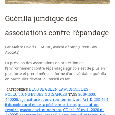
Guérilla juridique des
associations contre l’épandage
Par Maître David DEHARBE, avocat gérant (Green Law
Avocats)
La pression des associations de protection de
l’environnement contre l’épandage agricole est de plus en
plus forte et prend même la forme d’une véritable guérilla
en particulier devant le Conseil d’Etat.
BLOG DE GREEN LAW
DROIT DES
CATÉGORIE(S)
,
POLLUTIONS ET DES NUISANCES
TAGS
2019-1500
,
440005
,
agriculture et environnement
,
air
,
Art. D. 253-46-1-
5 du code rural et de la pêche maritime
,
association
respire
,
avocat environnement
,
CE ord. 20 avril 2020 n°
440005
,
concertation
,
conseil d'etat
,
convid
,
coronavirus
,