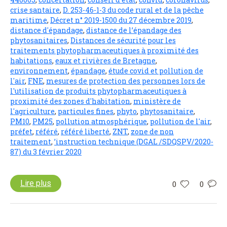
crise santaire
,
D. 253-46-1-3 du code rural et de la pêche
maritime
,
Décret n° 2019-1500 du 27 décembre 2019
,
distance d'épandage
,
distance de l’épandage des
phytosanitaires
,
Distances de sécurité pour les
traitements phytopharmaceutiques à proximité des
habitations
,
eaux et rivières de Bretagne
,
environnement
,
épandage
,
étude covid et pollution de
l'air
,
FNE
,
mesures de protection des personnes lors de
l'utilisation de produits phytopharmaceutiques à
proximité des zones d'habitation
,
ministère de
l'agriculture
,
particules fines
,
phyto
,
phytosanitaire
,
PM10
,
PM25
,
pollution atmosphérique
,
pollution de l'air
,
préfet
,
référé
,
référé liberté
,
ZNT
,
zone de non
traitement
,
’instruction technique (DGAL /SDQSPV/2020-
87) du 3 février 2020
Lire plus
0
0