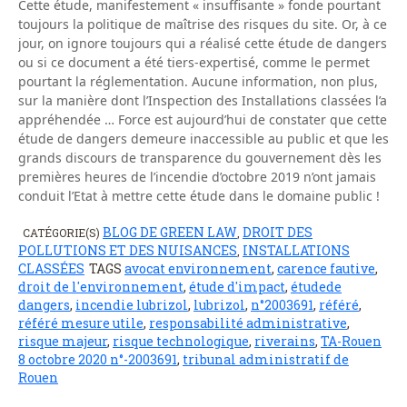
Cette étude, manifestement « insuffisante » fonde pourtant
toujours la politique de maîtrise des risques du site. Or, à ce
jour, on ignore toujours qui a réalisé cette étude de dangers
ou si ce document a été tiers-expertisé, comme le permet
pourtant la réglementation. Aucune information, non plus,
sur la manière dont l’Inspection des Installations classées l’a
appréhendée … Force est aujourd’hui de constater que cette
étude de dangers demeure inaccessible au public et que les
grands discours de transparence du gouvernement dès les
premières heures de l’incendie d’octobre 2019 n’ont jamais
conduit l’Etat à mettre cette étude dans le domaine public !
BLOG DE GREEN LAW
DROIT DES
CATÉGORIE(S)
,
POLLUTIONS ET DES NUISANCES
INSTALLATIONS
,
CLASSÉES
TAGS
avocat environnement
,
carence fautive
,
droit de l'environnement
,
étude d'impact
,
étudede
dangers
,
incendie lubrizol
,
lubrizol
,
n°2003691
,
référé
,
référé mesure utile
,
responsabilité administrative
,
risque majeur
,
risque technologique
,
riverains
,
TA-Rouen
8 octobre 2020 n°-2003691
,
tribunal administratif de
Rouen