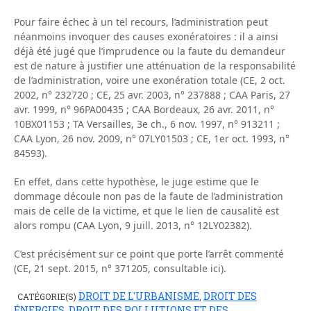
Pour faire échec à un tel recours, l’administration peut
néanmoins invoquer des causes exonératoires : il a ainsi
déjà été jugé que l’imprudence ou la faute du demandeur
est de nature à justifier une atténuation de la responsabilité
de l’administration, voire une exonération totale (CE, 2 oct.
2002, n° 232720 ; CE, 25 avr. 2003, n° 237888 ; CAA Paris, 27
avr. 1999, n° 96PA00435 ; CAA Bordeaux, 26 avr. 2011, n°
10BX01153 ; TA Versailles, 3e ch., 6 nov. 1997, n° 913211 ;
CAA Lyon, 26 nov. 2009, n° 07LY01503 ; CE, 1er oct. 1993, n°
84593).
En effet, dans cette hypothèse, le juge estime que le
dommage découle non pas de la faute de l’administration
mais de celle de la victime, et que le lien de causalité est
alors rompu (CAA Lyon, 9 juill. 2013, n° 12LY02382).
C’est précisément sur ce point que porte l’arrêt commenté
(CE, 21 sept. 2015, n° 371205, consultable ici).
DROIT DE L'URBANISME
DROIT DES
CATÉGORIE(S)
,
ÉNERGIES
DROIT DES POLLUTIONS ET DES
,