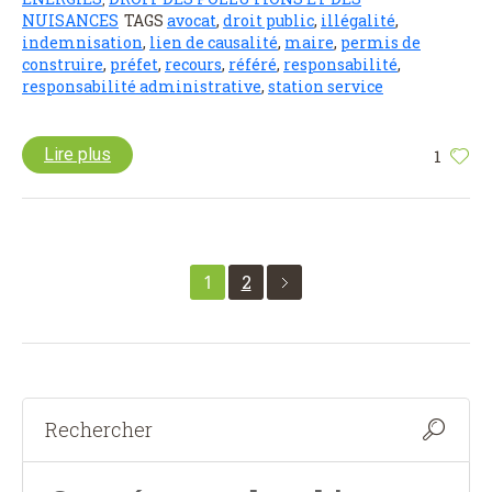
NUISANCES
TAGS
avocat
,
droit public
,
illégalité
,
indemnisation
,
lien de causalité
,
maire
,
permis de
construire
,
préfet
,
recours
,
référé
,
responsabilité
,
responsabilité administrative
,
station service
Lire plus
1
1
2