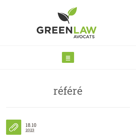
référé
18.10
2023