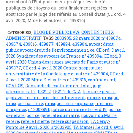
incombant à l’Etat pour mieux protéger les libertés
publiques de citoyens qui sont finalement rejetées in
abstracto par le juge des référés au Conseil d’Etat (CE ord. 4
avril 2020, Mme E. et autres, n° 439816)
BLOG DE PUBLIC LAW
CONTENTIEUX
CATÉGORIE(S)
,
ADMINISTRATIF
TAGS
2003905
,
22 mars 2020 n°439674
,
439674
,
439816
,
439877
,
439894
,
439904
,
avocat droit
public avocat droit de l'environnement
,
ce
,
CE ord. 3 avril
2020 Syndicat des avocats de France n° 439894
,
CE ord. 3
avril 2020 Union des jeunes avocats de Paris et autre n°
439877
,
CE ord. 4 avril 2020 Centre hospitalier
universitaire de la Guadeloupe et autre n° 439904
,
CE ord.
4 avril 2020 Mme E. et autres n° 439816
,
confinement
,
COVID19
,
Demande de confinement total
,
juge
administratif
,
L521-2
,
L521-2 du CJA
,
le maire peut-il
aggraver les mesures de confinement
,
maire
,
masque
,
masques barriere
,
masques chrirurgicaux
,
mesures
d'urgence
,
n° 2003891
,
police du maire et covid 19
,
police
générale
,
police générale du maire
,
pouvoir du Maire
,
référé
,
référé liberté
,
référé suspension
,
TA Cergy-
Pontoise 9 avril 2020 n°2003905
,
TA Marseille ord. 6 avril