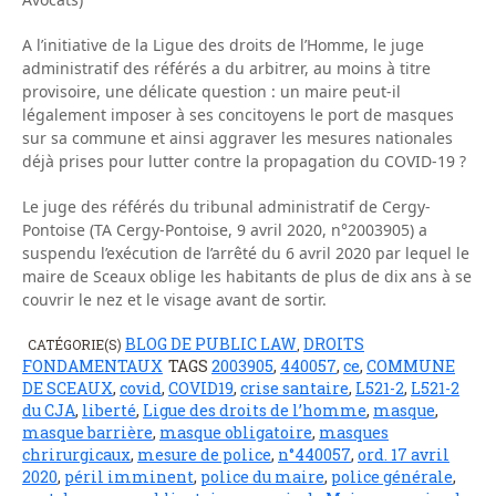
A l’initiative de la Ligue des droits de l’Homme, le juge
administratif des référés a du arbitrer, au moins à titre
provisoire, une délicate question : un maire peut-il
légalement imposer à ses concitoyens le port de masques
sur sa commune et ainsi aggraver les mesures nationales
déjà prises pour lutter contre la propagation du COVID-19 ?
Le juge des référés du tribunal administratif de Cergy-
Pontoise (TA Cergy-Pontoise, 9 avril 2020, n°2003905) a
suspendu l’exécution de l’arrêté du 6 avril 2020 par lequel le
maire de Sceaux oblige les habitants de plus de dix ans à se
couvrir le nez et le visage avant de sortir.
BLOG DE PUBLIC LAW
DROITS
CATÉGORIE(S)
,
FONDAMENTAUX
TAGS
2003905
,
440057
,
ce
,
COMMUNE
DE SCEAUX
,
covid
,
COVID19
,
crise santaire
,
L521-2
,
L521-2
du CJA
,
liberté
,
Ligue des droits de l’homme
,
masque
,
masque barrière
,
masque obligatoire
,
masques
chrirurgicaux
,
mesure de police
,
n°440057
,
ord. 17 avril
2020
,
péril imminent
,
police du maire
,
police générale
,