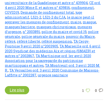
universitaire de la Guadeloupe et autre n° 439904
,
CE ord.
4 avril 2020 Mme E. et autres n° 439816
,
confinement
,
COVID19
,
Demande de confinement total
,
juge
administratif
,
L521-2
,
L521-2 du CJA
,
le maire peut-il
aggraver les mesures de confinement
,
maire
,
masque
,
masques barriere
,
masques chrirurgicaux
,
mesures
d'urgence
,
n° 2003891
,
police du maire et covid 19
,
police
générale
,
police générale du maire
,
pouvoir du Maire
,
référé
,
référé liberté
,
référé suspension
,
TA Cergy-
Pontoise 9 avril 2020 n°2003905
,
TA Marseille ord. 6 avril
2020 Syndicat des médecins Aix et région (SMAER) et
autres n° 2002867
,
TA Martinique ord. 1er avril 2020
Association pour la sauvegarde du patrimoine
martiniquais et autres
,
TA Montreuil ord. 3 avril 2020 M.
R.
,
TA Versailles ord. 3 avril 2020 Commune de Maisons-
Laffitte n° 2002287
,
urgence sanitaire
Lire plus
1
0