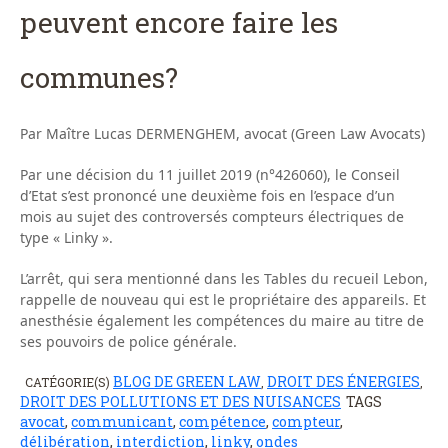
peuvent encore faire les
communes?
Par Maître Lucas DERMENGHEM, avocat (Green Law Avocats)
Par une décision du 11 juillet 2019 (n°426060), le Conseil
d’Etat s’est prononcé une deuxième fois en l’espace d’un
mois au sujet des controversés compteurs électriques de
type « Linky ».
L’arrêt, qui sera mentionné dans les Tables du recueil Lebon,
rappelle de nouveau qui est le propriétaire des appareils. Et
anesthésie également les compétences du maire au titre de
ses pouvoirs de police générale.
BLOG DE GREEN LAW
DROIT DES ÉNERGIES
CATÉGORIE(S)
,
,
DROIT DES POLLUTIONS ET DES NUISANCES
TAGS
avocat
,
communicant
,
compétence
,
compteur
,
délibération
,
interdiction
,
linky
,
ondes