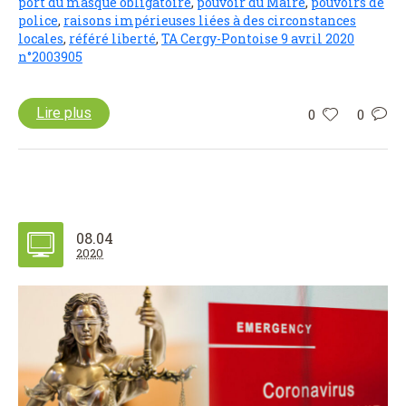
port du masque obligatoire
,
pouvoir du Maire
,
pouvoirs de
police
,
raisons impérieuses liées à des circonstances
locales
,
référé liberté
,
TA Cergy-Pontoise 9 avril 2020
n°2003905
Lire plus
0
0
08.04
2020