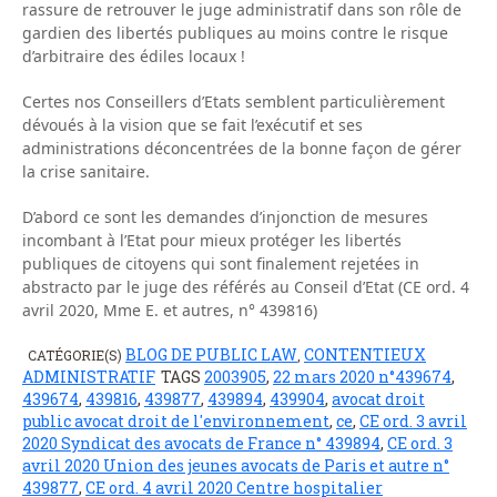
rassure de retrouver le juge administratif dans son rôle de
gardien des libertés publiques au moins contre le risque
d’arbitraire des édiles locaux !
Certes nos Conseillers d’Etats semblent particulièrement
dévoués à la vision que se fait l’exécutif et ses
administrations déconcentrées de la bonne façon de gérer
la crise sanitaire.
D’abord ce sont les demandes d’injonction de mesures
incombant à l’Etat pour mieux protéger les libertés
publiques de citoyens qui sont finalement rejetées in
abstracto par le juge des référés au Conseil d’Etat (CE ord. 4
avril 2020, Mme E. et autres, n° 439816)
BLOG DE PUBLIC LAW
CONTENTIEUX
CATÉGORIE(S)
,
ADMINISTRATIF
TAGS
2003905
,
22 mars 2020 n°439674
,
439674
,
439816
,
439877
,
439894
,
439904
,
avocat droit
public avocat droit de l'environnement
,
ce
,
CE ord. 3 avril
2020 Syndicat des avocats de France n° 439894
,
CE ord. 3
avril 2020 Union des jeunes avocats de Paris et autre n°
439877
,
CE ord. 4 avril 2020 Centre hospitalier