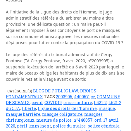
A l’initiative de la Ligue des droits de l’Homme, le juge
administratif des référés a du arbitrer, au moins à titre
provisoire, une délicate question : un maire peut-il
légalement imposer à ses concitoyens le port de masques
sur sa commune et ainsi aggraver les mesures nationales
déjà prises pour lutter contre la propagation du COVID-19 ?
Le juge des référés du tribunal administratif de Cergy-
Pontoise (TA Cergy-Pontoise, 9 avril 2020, n°2003905) a
suspendu l’exécution de l’arrêté du 6 avril 2020 par lequel le
maire de Sceaux oblige les habitants de plus de dix ans à se
couvrir le nez et le visage avant de sortir.
BLOG DE PUBLIC LAW
DROITS
CATÉGORIE(S)
,
FONDAMENTAUX
TAGS
2003905
,
440057
,
ce
,
COMMUNE
DE SCEAUX
,
covid
,
COVID19
,
crise santaire
,
L521-2
,
L521-2
du CJA
,
liberté
,
Ligue des droits de l’homme
,
masque
,
masque barrière
,
masque obligatoire
,
masques
chrirurgicaux
,
mesure de police
,
n°440057
,
ord. 17 avril
2020
,
péril imminent
,
police du maire
,
police générale
,