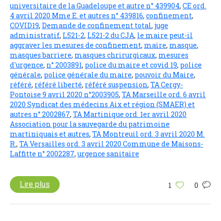
universitaire de la Guadeloupe et autre n° 439904
,
CE ord.
4 avril 2020 Mme E. et autres n° 439816
,
confinement
,
COVID19
,
Demande de confinement total
,
juge
administratif
,
L521-2
,
L521-2 du CJA
,
le maire peut-il
aggraver les mesures de confinement
,
maire
,
masque
,
masques barriere
,
masques chrirurgicaux
,
mesures
d'urgence
,
n° 2003891
,
police du maire et covid 19
,
police
générale
,
police générale du maire
,
pouvoir du Maire
,
référé
,
référé liberté
,
référé suspension
,
TA Cergy-
Pontoise 9 avril 2020 n°2003905
,
TA Marseille ord. 6 avril
2020 Syndicat des médecins Aix et région (SMAER) et
autres n° 2002867
,
TA Martinique ord. 1er avril 2020
Association pour la sauvegarde du patrimoine
martiniquais et autres
,
TA Montreuil ord. 3 avril 2020 M.
R.
,
TA Versailles ord. 3 avril 2020 Commune de Maisons-
Laffitte n° 2002287
,
urgence sanitaire
Lire plus
1
0