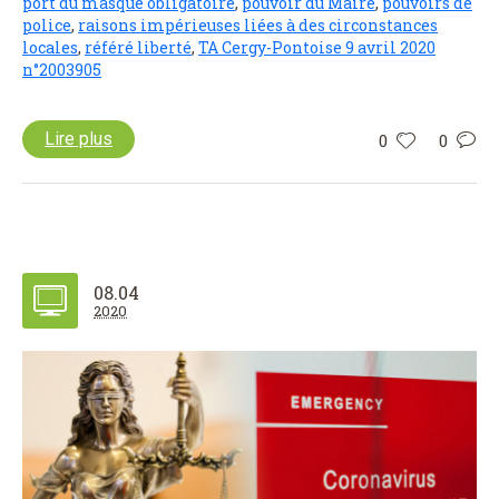
port du masque obligatoire
,
pouvoir du Maire
,
pouvoirs de
police
,
raisons impérieuses liées à des circonstances
locales
,
référé liberté
,
TA Cergy-Pontoise 9 avril 2020
n°2003905
Lire plus
0
0
08.04
2020