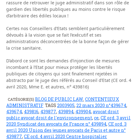
rassure de retrouver le juge administratif dans son rôle de
gardien des libertés publiques au moins contre le risque
d’arbitraire des édiles locaux !
Certes nos Conseillers d’Etats semblent particulièrement
dévoués à la vision que se fait l’exécutif et ses
administrations déconcentrées de la bonne façon de gérer
la crise sanitaire.
D’abord ce sont les demandes d’injonction de mesures
incombant à l’Etat pour mieux protéger les libertés
publiques de citoyens qui sont finalement rejetées in
abstracto par le juge des référés au Conseil d’Etat (CE ord. 4
avril 2020, Mme E. et autres, n° 439816)
BLOG DE PUBLIC LAW
CONTENTIEUX
CATÉGORIE(S)
,
ADMINISTRATIF
TAGS
2003905
,
22 mars 2020 n°439674
,
439674
,
439816
,
439877
,
439894
,
439904
,
avocat droit
public avocat droit de l'environnement
,
ce
,
CE ord. 3 avril
2020 Syndicat des avocats de France n° 439894
,
CE ord. 3
avril 2020 Union des jeunes avocats de Paris et autre n°
439877
,
CE ord. 4 avril 2020 Centre hospitalier