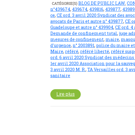
BLOG DE PUBLIC LAW
CO
CATÉGORIE(S)
,
n°439674
,
439674
,
439816
,
439877
,
43989
ce
,
CE ord. 3 avril 2020 Syndicat des avo
avocats de Paris et autre n° 439877
,
CE o
Guadeloupe et autre n° 439904
,
CE ord. 4
Demande de confinement total
,
juge ad
mesures de confinement
,
maire
,
masqu
d'urgence
,
n° 2003891
,
police du maire et
Maire
,
référé
,
référé liberté
,
référé sus
ord. 6 avril 2020 Syndicat des médecins
1er avril 2020 Association pour la sauv
3 avril 2020 M. R.
,
TA Versailles ord. 3 
sanitaire
Lire plus