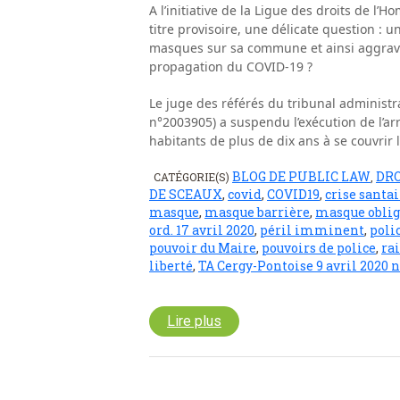
A l’initiative de la Ligue des droits de l’
titre provisoire, une délicate question : 
masques sur sa commune et ainsi aggraver
propagation du COVID-19 ?
Le juge des référés du tribunal administra
n°2003905) a suspendu l’exécution de l’arr
habitants de plus de dix ans à se couvrir l
BLOG DE PUBLIC LAW
DR
CATÉGORIE(S)
,
DE SCEAUX
,
covid
,
COVID19
,
crise santai
masque
,
masque barrière
,
masque oblig
ord. 17 avril 2020
,
péril imminent
,
poli
pouvoir du Maire
,
pouvoirs de police
,
ra
liberté
,
TA Cergy-Pontoise 9 avril 2020 
Lire plus