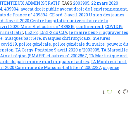
NTENTIEUX ADMINISTRATIF
TAGS
2003905
,
22 mars 2020
4
,
439904
,
avocat droit public avocat droit de l'environnement
,
cats de France n° 439894
,
CE ord. 3 avril 2020 Union des jeunes
rd. 4 avril 2020 Centre hospitalier universitaire de la
 avril 2020 Mme E. et autres n° 439816
,
confinement
,
COVID19
,
ministratif
,
L521-2
,
L521-2 du CJA
,
le maire peut-il aggraver les
e
,
masques barriere
,
masques chrirurgicaux
,
mesures
 covid 19
,
police générale
,
police générale du maire
,
pouvoir du
pension
,
TA Cergy-Pontoise 9 avril 2020 n°2003905
,
TA Marseille
 Aix et région (SMAER) et autres n° 2002867
,
TA Martinique ord.
egarde du patrimoine martiniquais et autres
,
TA Montreuil ord.
avril 2020 Commune de Maisons-Laffitte n° 2002287
,
urgence
1
0