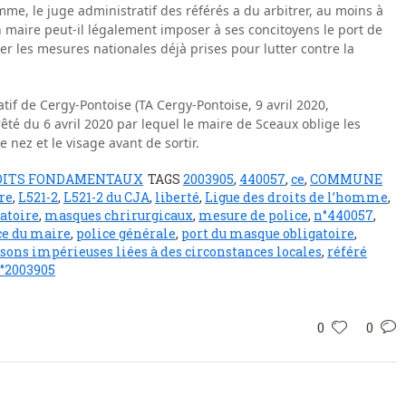
Homme, le juge administratif des référés a du arbitrer, au moins à
un maire peut-il légalement imposer à ses concitoyens le port de
 les mesures nationales déjà prises pour lutter contre la
tif de Cergy-Pontoise (TA Cergy-Pontoise, 9 avril 2020,
êté du 6 avril 2020 par lequel le maire de Sceaux oblige les
e nez et le visage avant de sortir.
OITS FONDAMENTAUX
TAGS
2003905
,
440057
,
ce
,
COMMUNE
re
,
L521-2
,
L521-2 du CJA
,
liberté
,
Ligue des droits de l’homme
,
atoire
,
masques chrirurgicaux
,
mesure de police
,
n°440057
,
ce du maire
,
police générale
,
port du masque obligatoire
,
isons impérieuses liées à des circonstances locales
,
référé
n°2003905
0
0