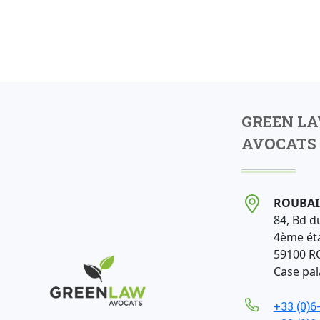
GREEN L
AVOCATS 
ROUBAI
84, Bd d
4ème ét
59100 R
Case pala
+33 (0)6