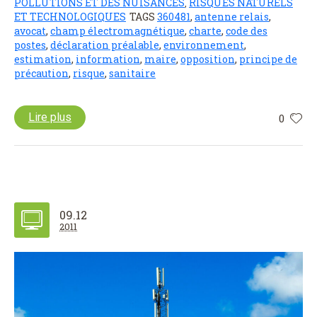
POLLUTIONS ET DES NUISANCES
RISQUES NATURELS
,
ET TECHNOLOGIQUES
TAGS
360481
,
antenne relais
,
avocat
,
champ électromagnétique
,
charte
,
code des
postes
,
déclaration préalable
,
environnement
,
estimation
,
information
,
maire
,
opposition
,
principe de
précaution
,
risque
,
sanitaire
Lire plus
0
09.12
2011