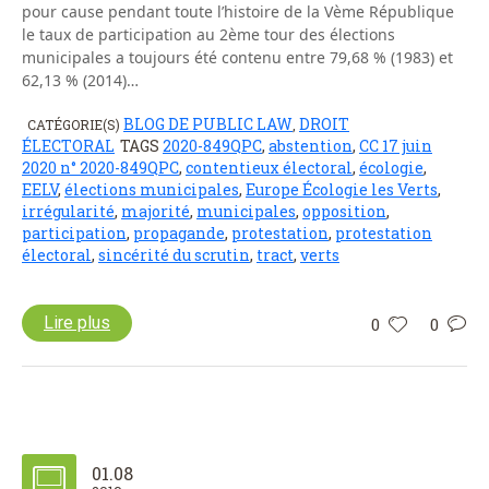
pour cause pendant toute l’histoire de la Vème République
le taux de participation au 2ème tour des élections
municipales a toujours été contenu entre 79,68 % (1983) et
62,13 % (2014)…
BLOG DE PUBLIC LAW
DROIT
CATÉGORIE(S)
,
ÉLECTORAL
TAGS
2020-849QPC
,
abstention
,
CC 17 juin
2020 n° 2020-849QPC
,
contentieux électoral
,
écologie
,
EELV
,
élections municipales
,
Europe Écologie les Verts
,
irrégularité
,
majorité
,
municipales
,
opposition
,
participation
,
propagande
,
protestation
,
protestation
électoral
,
sincérité du scrutin
,
tract
,
verts
Lire plus
0
0
01.08