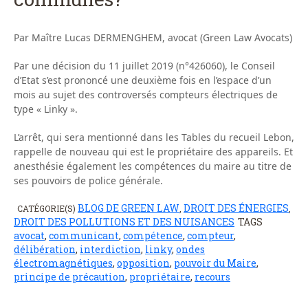
Par Maître Lucas DERMENGHEM, avocat (Green Law Avocats)
Par une décision du 11 juillet 2019 (n°426060), le Conseil
d’Etat s’est prononcé une deuxième fois en l’espace d’un
mois au sujet des controversés compteurs électriques de
type « Linky ».
L’arrêt, qui sera mentionné dans les Tables du recueil Lebon,
rappelle de nouveau qui est le propriétaire des appareils. Et
anesthésie également les compétences du maire au titre de
ses pouvoirs de police générale.
BLOG DE GREEN LAW
DROIT DES ÉNERGIES
CATÉGORIE(S)
,
,
DROIT DES POLLUTIONS ET DES NUISANCES
TAGS
avocat
,
communicant
,
compétence
,
compteur
,
délibération
,
interdiction
,
linky
,
ondes
électromagnétiques
,
opposition
,
pouvoir du Maire
,
principe de précaution
,
propriétaire
,
recours