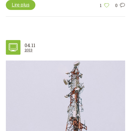
Lire plus
1
0
04.11
2013