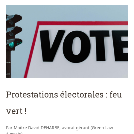
Protestations électorales : feu
vert !
Par Maître David DEHARBE, avocat gérant (Green Law
Avocats)