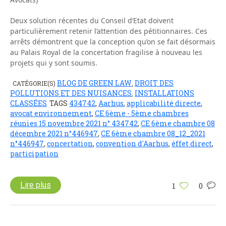
Deux solution récentes du Conseil d’Etat doivent
particulièrement retenir l’attention des pétitionnaires. Ces
arrêts démontrent que la conception qu’on se fait désormais
au Palais Royal de la concertation fragilise à nouveau les
projets qui y sont soumis.
BLOG DE GREEN LAW
DROIT DES
CATÉGORIE(S)
,
POLLUTIONS ET DES NUISANCES
INSTALLATIONS
,
CLASSÉES
TAGS
434742
,
Aarhus
,
applicabilité directe
,
avocat environnement
,
CE 6ème - 5ème chambres
réunies 15 novembre 2021 n° 434742
,
CE 6ème chambre 08
décembre 2021 n°446947
,
CE 6ème chambre 08_12_2021
n°446947
,
concertation
,
convention d'Aarhus
,
éffet direct
,
participation
Lire plus
1
0