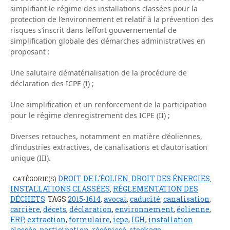
simplifiant le régime des installations classées pour la
protection de l’environnement et relatif à la prévention des
risques s’inscrit dans l’effort gouvernemental de
simplification globale des démarches administratives en
proposant :
Une salutaire dématérialisation de la procédure de
déclaration des ICPE (I) ;
Une simplification et un renforcement de la participation
pour le régime d’enregistrement des ICPE (II) ;
Diverses retouches, notamment en matière d’éoliennes,
d’industries extractives, de canalisations et d’autorisation
unique (III).
DROIT DE L'ÉOLIEN
DROIT DES ÉNERGIES
CATÉGORIE(S)
,
,
INSTALLATIONS CLASSÉES
RÉGLEMENTATION DES
,
DÉCHETS
TAGS
2015-1614
,
avocat
,
caducité
,
canalisation
,
carrière
,
décets
,
déclaration
,
environnement
,
éolienne
,
ERP
,
extraction
,
formulaire
,
icpe
,
IGH
,
installation
classée
,
participation
,
récépissé
,
stockage