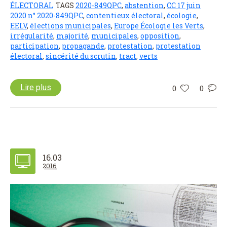
ÉLECTORAL
TAGS
2020-849QPC
,
abstention
,
CC 17 juin
2020 n° 2020-849QPC
,
contentieux électoral
,
écologie
,
EELV
,
élections municipales
,
Europe Écologie les Verts
,
irrégularité
,
majorité
,
municipales
,
opposition
,
participation
,
propagande
,
protestation
,
protestation
électoral
,
sincérité du scrutin
,
tract
,
verts
Lire plus
0
0
16.03
2016