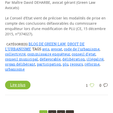
Par Maître David DEHARBE, avocat gérant (Green Law
Avocats)
Le Conseil d’Etat vient de préciser les modalités de prise en
compte des conclusions défavorables du commissaire
enquêteur lors d’une modification de PLU (CE, 15 décembre
2015, n°374027).
BLOG DE GREEN LAW
DROIT DE
CATÉGORIE(S)
,
L'URBANISME
TAGS
avis
,
avocat
,
code de l'urbanisme
,
collectivité
,
commissaire enquêteur
,
conseil d'etat
,
conseil municipal
,
défavorable
,
délibération
,
illégalité
,
organ délibérant
,
participation
,
plu
,
recours
,
réforme
,
urbanisme
Lire plus
1
0