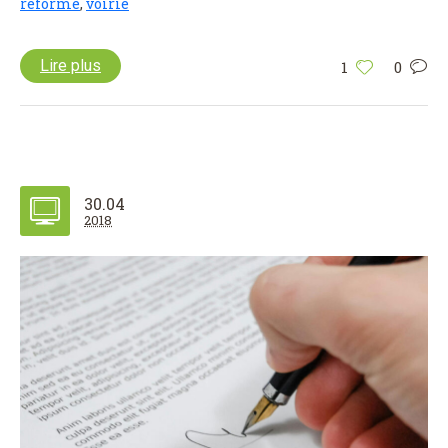
réforme
,
voirie
Lire plus
1
0
30.04
2018