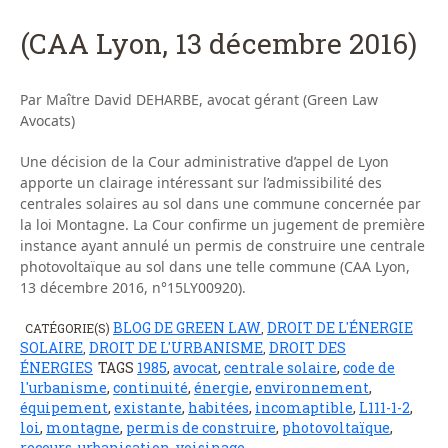
(CAA Lyon, 13 décembre 2016)
Par Maître David DEHARBE, avocat gérant (Green Law
Avocats)
Une décision de la Cour administrative d’appel de Lyon
apporte un clairage intéressant sur l’admissibilité des
centrales solaires au sol dans une commune concernée par
la loi Montagne. La Cour confirme un jugement de première
instance ayant annulé un permis de construire une centrale
photovoltaïque au sol dans une telle commune (CAA Lyon,
13 décembre 2016, n°15LY00920).
BLOG DE GREEN LAW
DROIT DE L'ÉNERGIE
CATÉGORIE(S)
,
SOLAIRE
DROIT DE L'URBANISME
DROIT DES
,
,
ÉNERGIES
TAGS
1985
,
avocat
,
centrale solaire
,
code de
l'urbanisme
,
continuité
,
énergie
,
environnement
,
équipement
,
existante
,
habitées
,
incomaptible
,
L111-1-2
,
loi
,
montagne
,
permis de construire
,
photovoltaïque
,
recours
,
urbanisation
,
voisinage