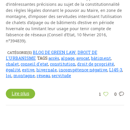
d’intéressantes précisions au sujet de la constitutionnalité
des règles légales donnant le pouvoir au Maire, en zone de
montagne, d’imposer des servitudes interdisant l’utilisation
de chalets d’alpage ou de bâtiments d’estive en période
hivernale ou limitant leur usage pour tenir compte de
l’absence de réseaux (Conseil d’Etat, 10 février 2016,
n°394839).
BLOG DE GREEN LAW
DROIT DE
CATÉGORIE(S)
,
L'URBANISME
TAGS
accès
,
alpage
,
avocat
,
bâtiment
,
chalet
,
conseil d'etat
,
constitution
,
droit de propriété
,
égalité
,
estive
,
hivernale
,
incompétence négative
,
L145-3
,
loi
,
montagne
,
réseau
,
servitude
Lire plus
1
0