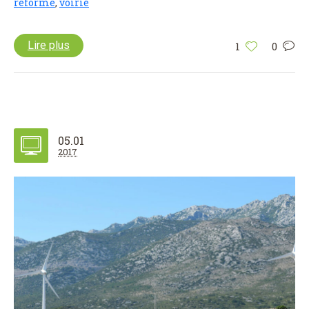
réforme
,
voirie
Lire plus
1
0
05.01
2017