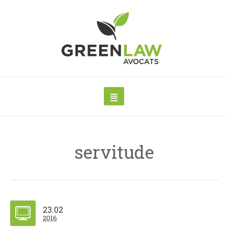
servitude
23.02
2016