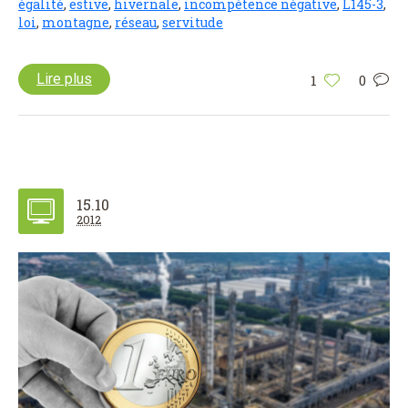
égalité
,
estive
,
hivernale
,
incompétence négative
,
L145-3
,
loi
,
montagne
,
réseau
,
servitude
Lire plus
1
0
15.10
2012